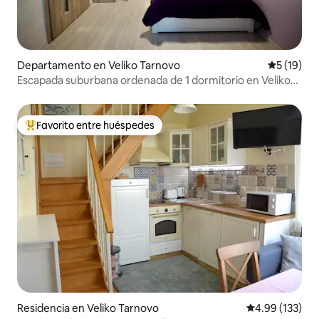
Departamento en Veliko Tarnovo
Calificaci
5 (19)
Escapada suburbana ordenada de 1 dormitorio en Veliko
Tarnovo
Favorito entre huéspedes
De los mejores en Favorito entre huéspedes
Residencia en Veliko Tarnovo
Calificación p
4.99 (133)