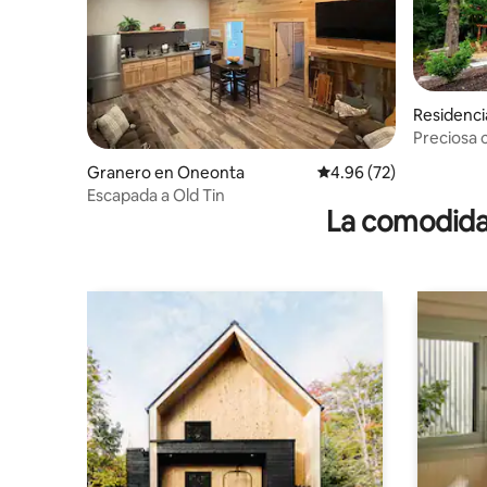
Residenc
Preciosa c
3 dormito
Granero en Oneonta
Calificación promedio:
4.96 (72)
Escapada a Old Tin
La comodidad