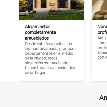
Alojamientos
Nóma
completamente
profe
amueblados
Aloj
nómad
Desde cabañas pacíficas en
profe
las montañas hasta prácticos
zonas
departamentos en el medio
con w
de la ciudad, estos
alojamientos amueblados
tienen todas las amenidades
de un hogar.
Am