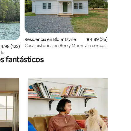
iones
Residencia en Blountsville
Calificación promedio:
4.89 (36)
Casa histórica en Berry Mountain cerca
alificación promedio: 4.98 de 5; 122 evaluaciones
4.98 (122)
de Oneonta
ado
s fantásticos