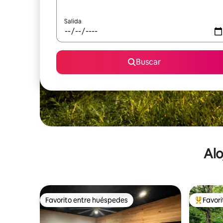
Salida
Buscar
Alo
Favorito entre huéspedes
Favor
Favorito entre huéspedes
De los m