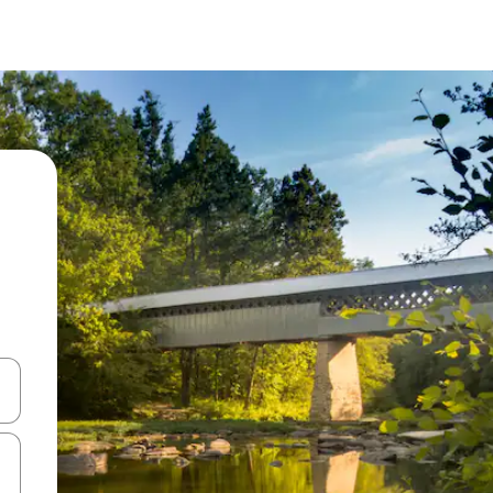
vegar usando las teclas de las flechas hacia arriba y hacia abajo, o b