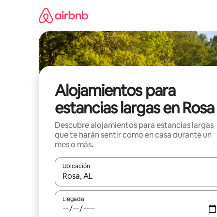
Ir
al
contenido
Alojamientos para
estancias largas en Rosa
Descubre alojamientos para estancias largas
que te harán sentir como en casa durante un
mes o más.
Ubicación
Cuando los resultados estén disponibles, podrás na
Llegada