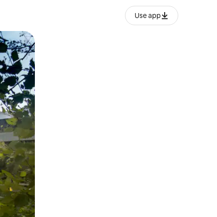
Use app
ien tocando y deslizando la pantalla.