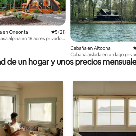
ia en Oneonta
Calificación promedio: 5 de 5; 21 evaluac
5 (21)
asa alpina en 18 acres privados
rios, 3 baños
 4.96 de 5; 72 evaluaciones
Cabaña en Altoona
C
Cabaña aislada en un lago priv
 de un hogar y unos precios mensuale