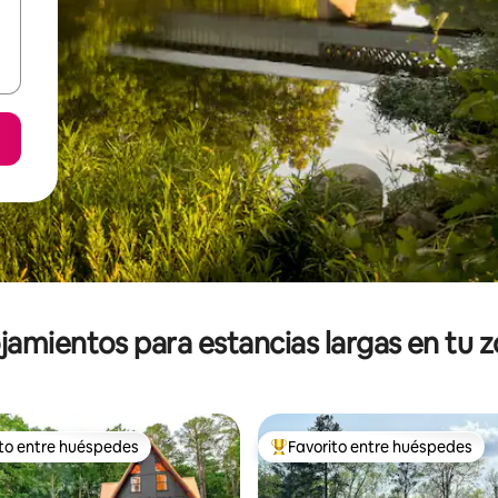
jamientos para estancias largas en tu 
ito entre huéspedes
Favorito entre huéspedes
ejores en Favorito entre huéspedes
De los mejores en Favorito ent