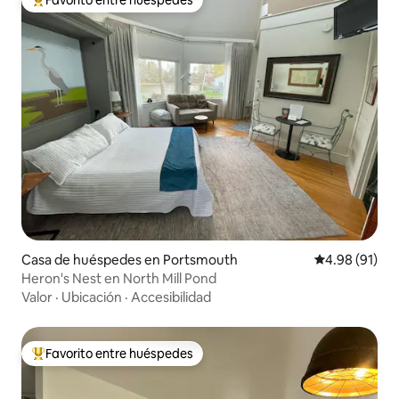
Favorito entre huéspedes
De los mejores en Favorito entre huéspedes
Casa de huéspedes en Portsmouth
Calificación 
4.98 (91)
Heron's Nest en North Mill Pond
Valor
·
Ubicación
·
Accesibilidad
Favorito entre huéspedes
De los mejores en Favorito entre huéspedes