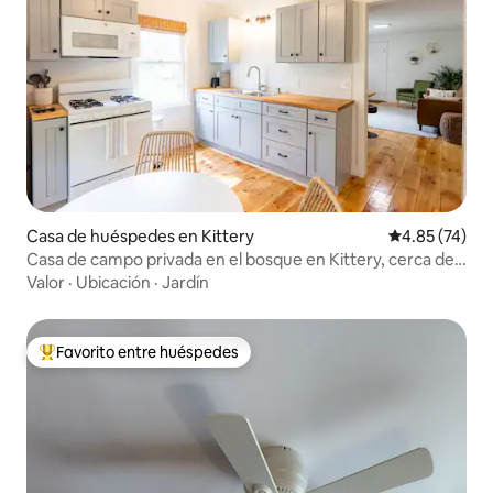
Casa de huéspedes en Kittery
Calificación 
4.85 (74)
Casa de campo privada en el bosque en Kittery, cerca de
las playas
Valor
·
Ubicación
·
Jardín
Favorito entre huéspedes
De los mejores en Favorito entre huéspedes