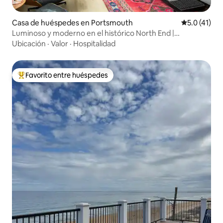
Casa de huéspedes en Portsmouth
Calificación
5.0 (41)
Luminoso y moderno en el histórico North End |
Estacionamiento
Ubicación
·
Valor
·
Hospitalidad
Favorito entre huéspedes
De los mejores en Favorito entre huéspedes