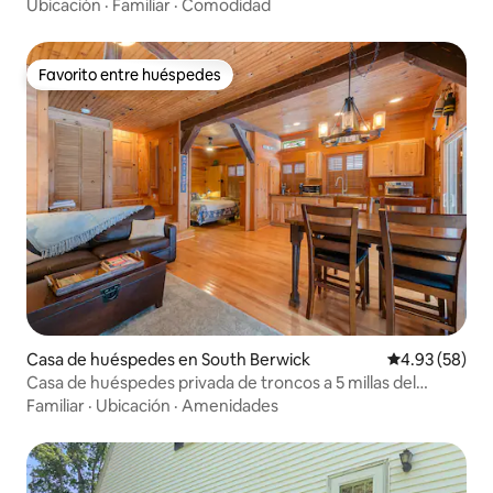
Perkins Cove
Ubicación
·
Familiar
·
Comodidad
Favorito entre huéspedes
Favorito entre huéspedes
Casa de huéspedes en South Berwick
Calificación p
4.93 (58)
Casa de huéspedes privada de troncos a 5 millas del
centro de Ogunquit
Familiar
·
Ubicación
·
Amenidades