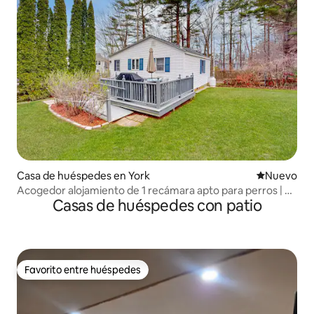
Casa de huéspedes en York
Nuevo aloj
Nuevo
Acogedor alojamiento de 1 recámara apto para perros | A
Casas de huéspedes con patio
poca distancia a pie de Short Sands Beach
Favorito entre huéspedes
Favorito entre huéspedes