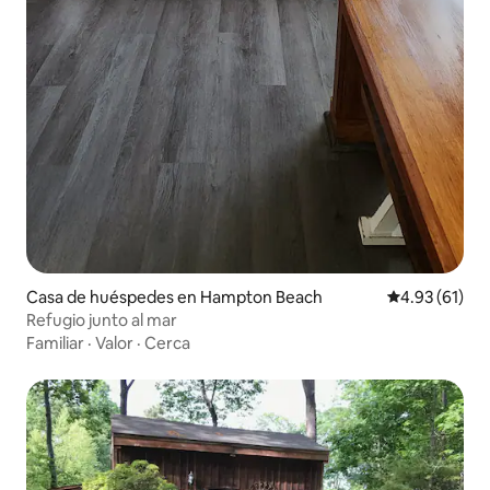
Casa de huéspedes en Hampton Beach
Calificación 
4.93 (61)
Refugio junto al mar
Familiar
·
Valor
·
Cerca