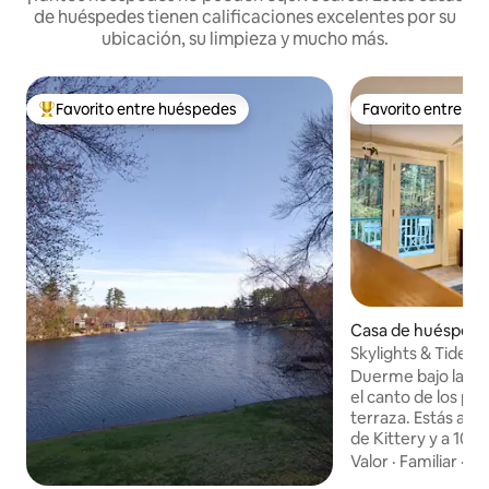
de huéspedes tienen calificaciones excelentes por su
ubicación, su limpieza y mucho más.
Favorito entre huéspedes
Favorito entre h
De los mejores en Favorito entre huéspedes
Favorito entre h
Casa de huéspedes
Skylights & Tides K
Kittery/Portsmout
Duerme bajo las es
el canto de los pája
terraza. Estás a 7 
de Kittery y a 10 
Portsmouth, pero
Valor
·
Familiar
·
Es
distancia en tu san