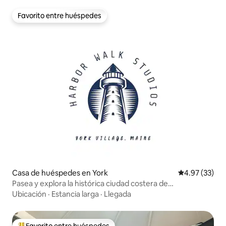
Favorito entre huéspedes
Favorito entre huéspedes
Casa de huéspedes en York
Calificación 
4.97 (33)
Pasea y explora la histórica ciudad costera de
Nueva Inglaterra n.º 3
Ubicación
·
Estancia larga
·
Llegada