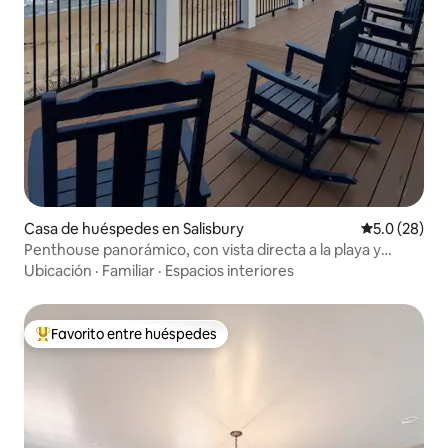
Casa de huéspedes en Salisbury
Calificación
5.0 (28)
Penthouse panorámico, con vista directa a la playa y
acceso a ella
Ubicación
·
Familiar
·
Espacios interiores
Favorito entre huéspedes
De los mejores en Favorito entre huéspedes