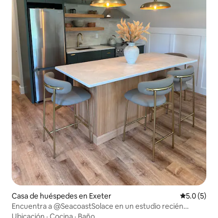
Casa de huéspedes en Exeter
Calificació
5.0 (5)
Encuentra a @SeacoastSolace en un estudio recién
construido en Exeter
Ubicación
·
Cocina
·
Baño