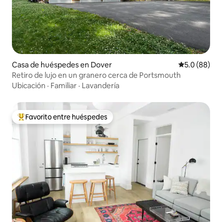
Casa de huéspedes en Dover
Calificación
5.0 (88)
Retiro de lujo en un granero cerca de Portsmouth
Ubicación
·
Familiar
·
Lavandería
Favorito entre huéspedes
De los mejores en Favorito entre huéspedes