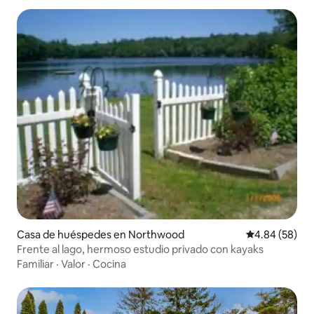
Casa de huéspedes en Northwood
Calificación p
4.84 (58)
Frente al lago, hermoso estudio privado con kayaks
Familiar
·
Valor
·
Cocina