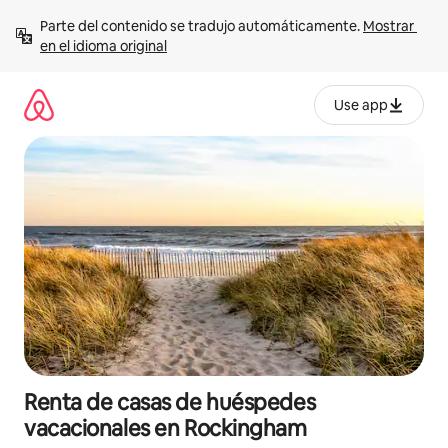
Ir
Parte del contenido se tradujo automáticamente. 
Mostrar 
al
en el idioma original
contenido
Use app
Renta de casas de huéspedes
vacacionales en Rockingham