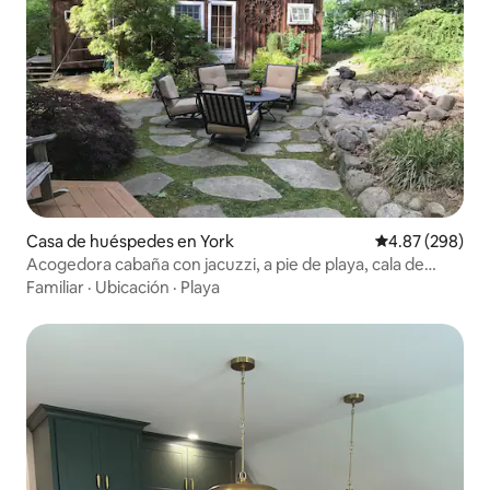
Casa de huéspedes en York
Calificación pr
4.87 (298)
Acogedora cabaña con jacuzzi, a pie de playa, cala de
rocas
Familiar
·
Ubicación
·
Playa