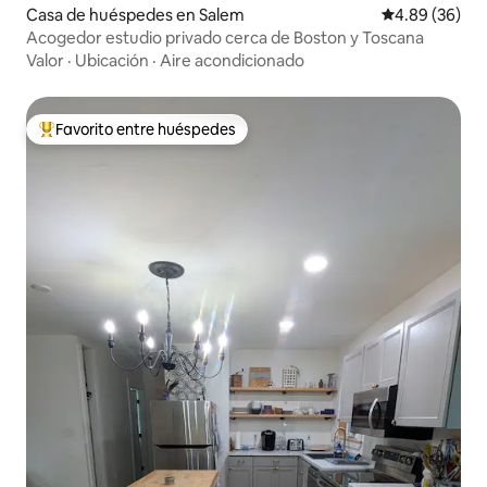
Casa de huéspedes en Salem
Calificación p
4.89 (36)
Acogedor estudio privado cerca de Boston y Toscana
Valor
·
Ubicación
·
Aire acondicionado
Favorito entre huéspedes
De los mejores en Favorito entre huéspedes