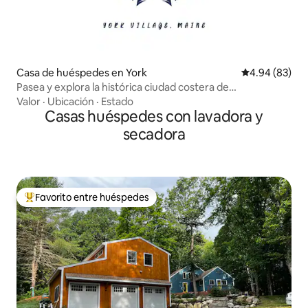
Casa de huéspedes en York
Calificación p
4.94 (83)
Pasea y explora la histórica ciudad costera de
Nueva Inglaterra n.º 2
Valor
·
Ubicación
·
Estado
Casas huéspedes con lavadora y
secadora
Favorito entre huéspedes
De los mejores en Favorito entre huéspedes