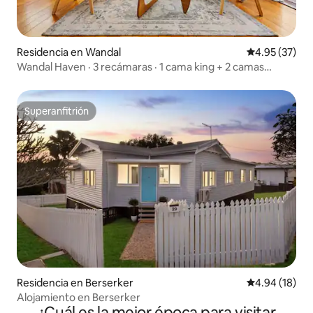
Residencia en Wandal
Calificación 
4.95 (37)
Wandal Haven · 3 recámaras · 1 cama king + 2 camas
dobles
Superanfitrión
Superanfitrión
Residencia en Berserker
Calificación 
4.94 (18)
Alojamiento en Berserker
¿Cuál es la mejor época para visitar