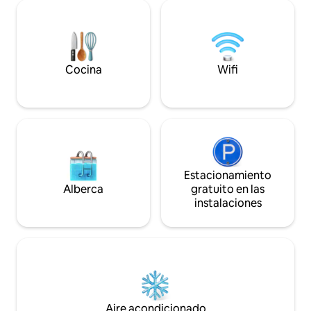
dormitorio totalm
actividad comercial.
debajo de la casa 
privada, balcón y
la calle mientras e
simplemente te rel
Cocina
Wifi
mejores vistas de 
Estacionamiento
Alberca
gratuito en las
instalaciones
Aire acondicionado