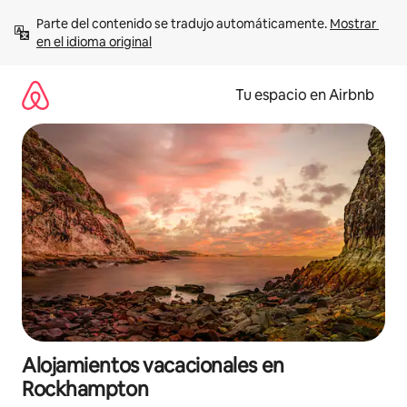
Ir
Parte del contenido se tradujo automáticamente. 
Mostrar 
al
en el idioma original
contenido
Tu espacio en Airbnb
Alojamientos vacacionales en
Rockhampton