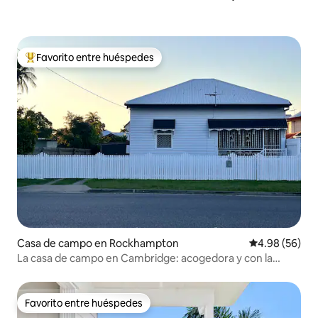
Favorito entre huéspedes
De los mejores en Favorito entre huéspedes
Casa de campo en Rockhampton
Calificación p
4.98 (56)
La casa de campo en Cambridge: acogedora y con la
comodidad del CBD
Favorito entre huéspedes
Favorito entre huéspedes