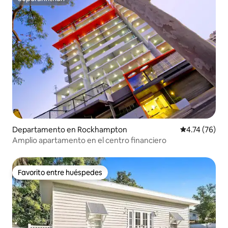
Superanfitrión
Departamento en Rockhampton
Calificación 
4.74 (76)
Amplio apartamento en el centro financiero
Favorito entre huéspedes
Favorito entre huéspedes