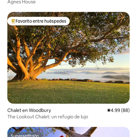
Agnes House
Favorito entre huéspedes
De los mejores en Favorito entre huéspedes
Chalet en Woodbury
Calificación p
4.99 (88)
The Lookout Chalet: un refugio de lujo
Superanfitrión