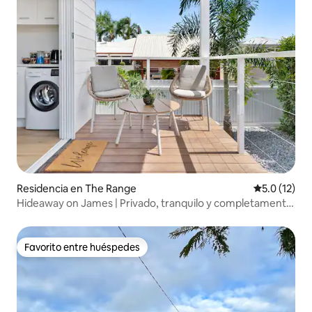
Residencia en The Range
Calificación
5.0 (12)
Hideaway on James | Privado, tranquilo y completamente
cercado
Favorito entre huéspedes
Favorito entre huéspedes