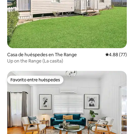
Casa de huéspedes en The Range
Calificación p
4.88 (77)
Up on the Range (La casita)
Favorito entre huéspedes
Favorito entre huéspedes