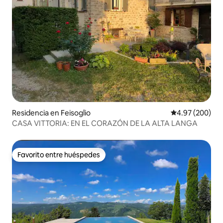
Residencia en Feisoglio
Calificación pr
4.97 (200)
CASA VITTORIA: EN EL CORAZÓN DE LA ALTA LANGA
Favorito entre huéspedes
Favorito entre huéspedes