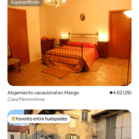
Superanfitrión
Superanfitrión
Alojamiento vacacional en Mango
Calificación p
4.62 (29)
Casa Piemontese
Favorito entre huéspedes
De los mejores en Favorito entre huéspedes