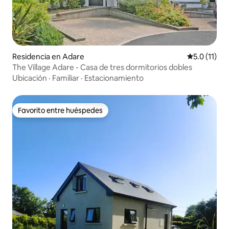
Residencia en Adare
Calificación
5.0 (11)
The Village Adare - Casa de tres dormitorios dobles
Ubicación
·
Familiar
·
Estacionamiento
Favorito entre huéspedes
Favorito entre huéspedes