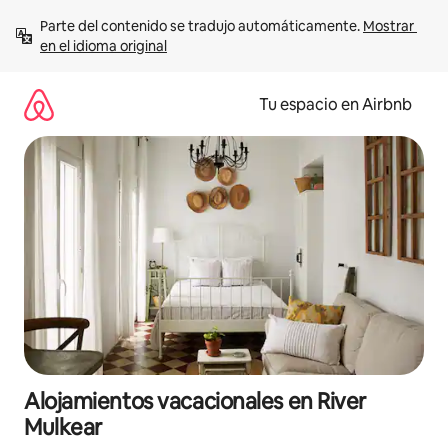
Ir
Parte del contenido se tradujo automáticamente. 
Mostrar 
al
en el idioma original
contenido
Tu espacio en Airbnb
Alojamientos vacacionales en River
Mulkear