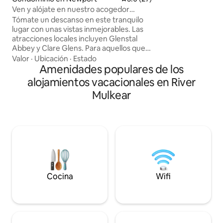
mejor como: - 1 d
Ven y alójate en nuestro acogedor
baño privado conti
chalet
Tómate un descanso en este tranquilo
doble. - 1 baño en l
lugar con unas vistas inmejorables. Las
dormitorio individu
atracciones locales incluyen Glenstal
arriba - 1 cocina -
Abbey y Clare Glens. Para aquellos que
- 1 espacio de trabajo 
buscan una experiencia más desafiante,
Valor
·
Ubicación
·
Estado
las comodidades m
el ciclo de Keeper Hill es imprescindible.
Amenidades populares de los
- Aparcamiento gra
Este recorrido circular abarca una ruta
sitio.
alojamientos vacacionales en River
panorámica de 58 km, un gran
Mulkear
entrenamiento con unas vistas
impresionantes. También estamos
convenientemente ubicados para:
Ciudad de Limerick, 20 minutos en auto
Universidad de Limerick: 15 minutos en
auto Thomond Park, 27 minutos en auto.
Parque empresarial Raheen, 20 minutos
en auto Adare Manor, 30 minutos en
auto
Cocina
Wifi