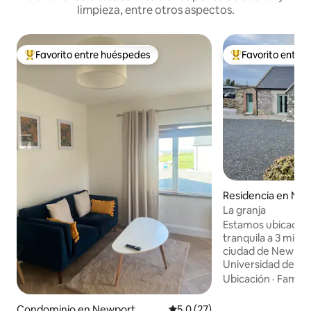
limpieza, entre otros aspectos.
Favorito entre huéspedes
Favorito entre
De los mejores en Favorito entre huéspedes
De los mejores en
Residencia en Ne
La granja
Estamos ubicados 
tranquila a 3 minu
ciudad de Newport,
Universidad de Lim
minutos del centro
Ubicación
·
Familia
Limerick y a 40 m
de Shannon. Nuestra casa se describe
Condominio en Newport
Calificación promedio: 5.0 de 
5.0 (27)