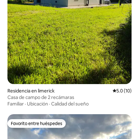
Residencia en limerick
Calificación
5.0 (10)
Casa de campo de 2 recámaras
Familiar
·
Ubicación
·
Calidad del sueño
Favorito entre huéspedes
Favorito entre huéspedes