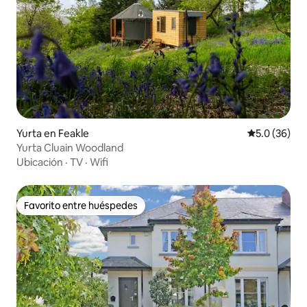
Yurta en Feakle
Calificación
5.0 (36)
Yurta Cluain Woodland
Ubicación
·
TV
·
Wifi
Favorito entre huéspedes
Favorito entre huéspedes