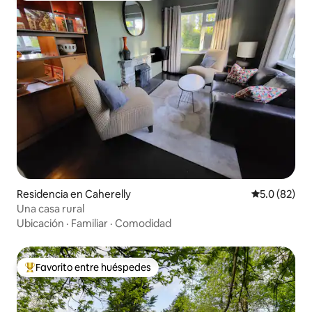
Residencia en Caherelly
Calificación
5.0 (82)
Una casa rural
Ubicación
·
Familiar
·
Comodidad
Favorito entre huéspedes
De los mejores en Favorito entre huéspedes