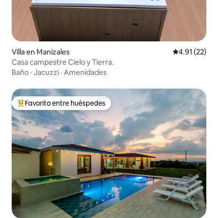
Villa en Manizales
Calificación 
4.91 (22)
Casa campestre Cielo y Tierra.
Baño
·
Jacuzzi
·
Amenidades
Favorito entre huéspedes
De los mejores en Favorito entre huéspedes