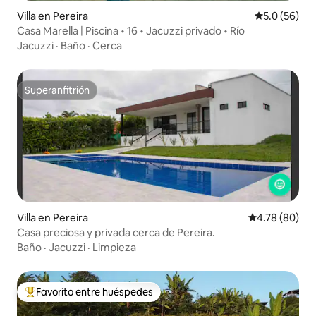
Villa en Pereira
Calificación
5.0 (56)
Casa Marella | Piscina • 16 • Jacuzzi privado • Río
Jacuzzi
·
Baño
·
Cerca
Superanfitrión
Superanfitrión
Villa en Pereira
Calificación p
4.78 (80)
Casa preciosa y privada cerca de Pereira.
Baño
·
Jacuzzi
·
Limpieza
Favorito entre huéspedes
De los mejores en Favorito entre huéspedes