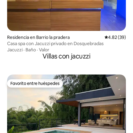
Residencia en Barrio la pradera
Calificación p
4.82 (39)
Casa spa con Jacuzzi privado en Dosquebradas
Jacuzzi
·
Baño
·
Valor
Villas con jacuzzi
Favorito entre huéspedes
Favorito entre huéspedes