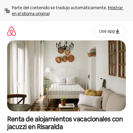
Ir
Parte del contenido se tradujo automáticamente. 
Mostrar 
al
en el idioma original
contenido
Use app
Renta de alojamientos vacacionales con
jacuzzi en Risaralda