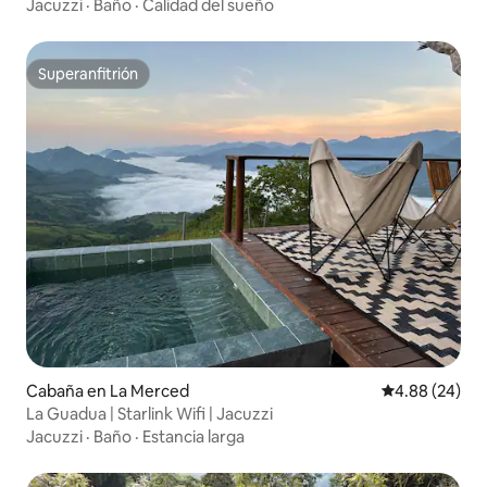
Jacuzzi
·
Baño
·
Calidad del sueño
Superanfitrión
Superanfitrión
Cabaña en La Merced
Calificación p
4.88 (24)
La Guadua | Starlink Wifi | Jacuzzi
Jacuzzi
·
Baño
·
Estancia larga