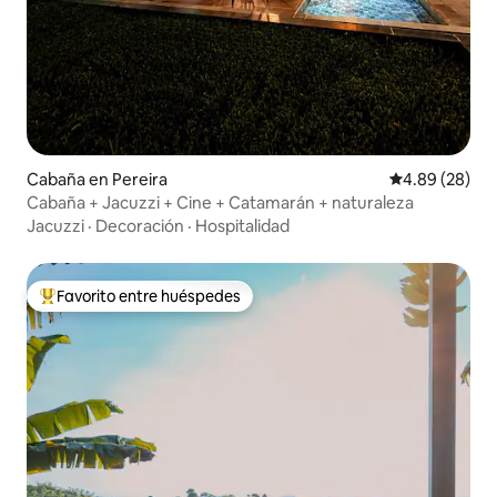
Cabaña en Pereira
Calificación p
4.89 (28)
Cabaña + Jacuzzi + Cine + Catamarán + naturaleza
Jacuzzi
·
Decoración
·
Hospitalidad
Favorito entre huéspedes
De los mejores en Favorito entre huéspedes