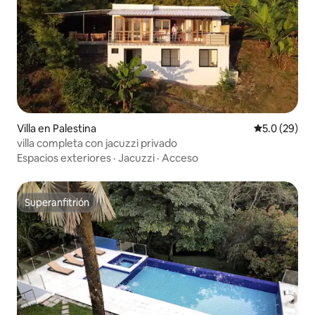
Villa en Palestina
Calificación
5.0 (29)
villa completa con jacuzzi privado
Espacios exteriores
·
Jacuzzi
·
Acceso
Superanfitrión
Superanfitrión