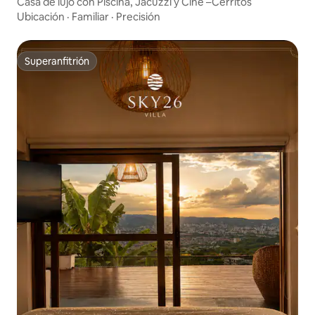
Casa de lujo con Piscina, Jacuzzi y Cine –Cerritos
Ubicación
·
Familiar
·
Precisión
Superanfitrión
Superanfitrión