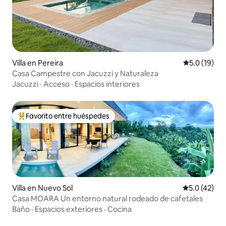
Villa en Pereira
Calificación
5.0 (19)
Casa Campestre con Jacuzzi y Naturaleza
Jacuzzi
·
Acceso
·
Espacios interiores
Favorito entre huéspedes
De los mejores en Favorito entre huéspedes
Villa en Nuevo Sol
Calificación
5.0 (42)
Casa MOARA Un entorno natural rodeado de cafetales
Baño
·
Espacios exteriores
·
Cocina