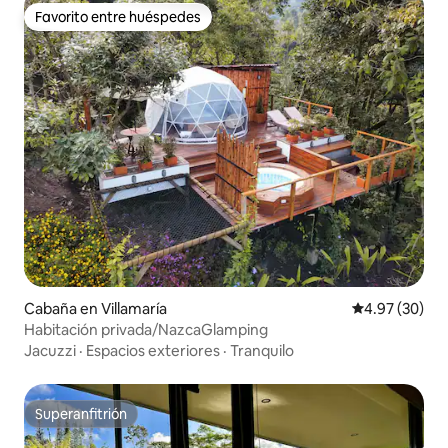
Favorito entre huéspedes
Favorito entre huéspedes
Cabaña en Villamaría
Calificación p
4.97 (30)
Habitación privada/NazcaGlamping
Jacuzzi
·
Espacios exteriores
·
Tranquilo
Superanfitrión
Superanfitrión