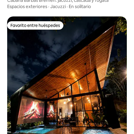
Cabaña Barbas Bremen: jacuzzi, cascada y fogata
Espacios exteriores
·
Jacuzzi
·
En solitario
Favorito entre huéspedes
Favorito entre huéspedes