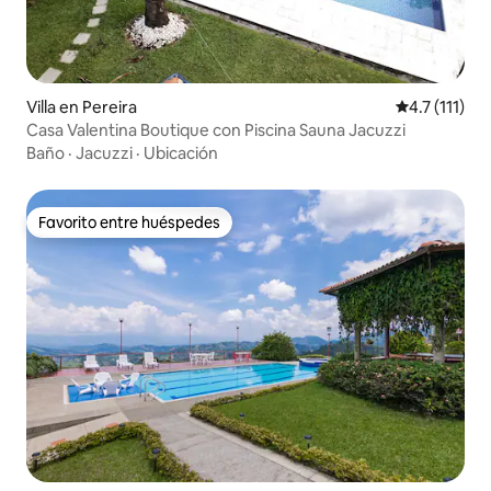
Villa en Pereira
Calificación 
4.7 (111)
Casa Valentina Boutique con Piscina Sauna Jacuzzi
Baño
·
Jacuzzi
·
Ubicación
Favorito entre huéspedes
Favorito entre huéspedes