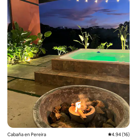
Cabaña en Pereira
Calificación 
4.94 (16)