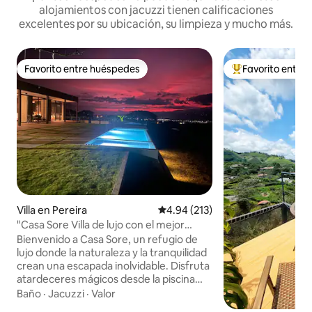
alojamientos con jacuzzi tienen calificaciones
excelentes por su ubicación, su limpieza y mucho más.
Favorito entre huéspedes
Favorito entre
Favorito entre huéspedes
De los mejores en
Villa en Pereira
Calificación promedio: 4.94 de 5
4.94 (213)
"Casa Sore Villa de lujo con el mejor
atardecer"
Bienvenido a Casa Sore, un refugio de
lujo donde la naturaleza y la tranquilidad
crean una escapada inolvidable. Disfruta
atardeceres mágicos desde la piscina
infinita o relájate en el jacuzzi con vistas
Baño
·
Jacuzzi
·
Valor
panorámicas. Cada espacio ha sido