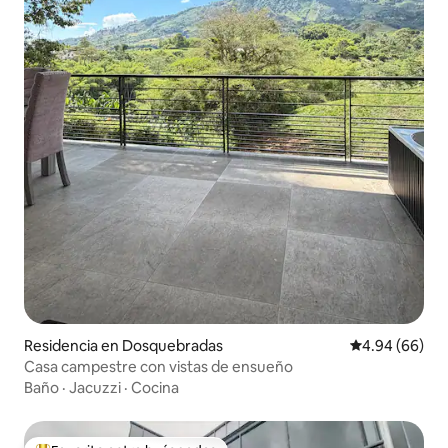
Residencia en Dosquebradas
Calificación p
4.94 (66)
Casa campestre con vistas de ensueño
Baño
·
Jacuzzi
·
Cocina