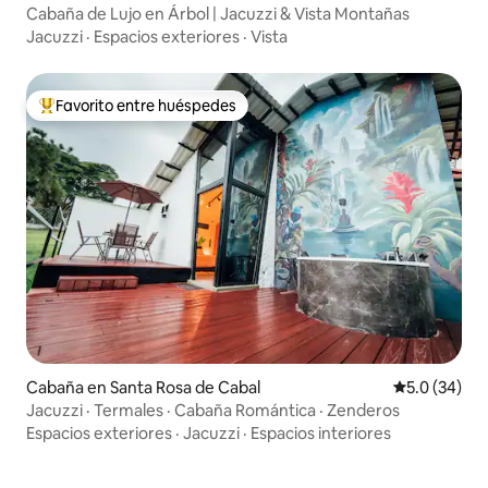
Cabaña de Lujo en Árbol | Jacuzzi & Vista Montañas
Jacuzzi
·
Espacios exteriores
·
Vista
Favorito entre huéspedes
De los mejores en Favorito entre huéspedes
Cabaña en Santa Rosa de Cabal
Calificación
5.0 (34)
Jacuzzi · Termales · Cabaña Romántica · Zenderos
Espacios exteriores
·
Jacuzzi
·
Espacios interiores