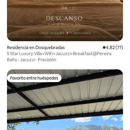
Residencia en Dosquebradas
Calificación 
4.82 (77)
5 Star Luxury Villa+WiFi+Jacuzzi+Breakfast@Pereira
Baño
·
Jacuzzi
·
Precisión
Favorito entre huéspedes
Favorito entre huéspedes