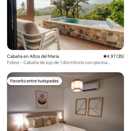
Cabaña en Altos del Maria
Calificación 
4.97 (35)
Fobos – Cabaña de lujo de 1 dormitorio con piscina
climatizada
Favorito entre huéspedes
Favorito entre huéspedes