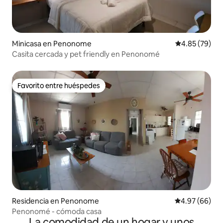
Minicasa en Penonome
Calificación p
4.85 (79)
Casita cercada y pet friendly en Penonomé
Favorito entre huéspedes
Favorito entre huéspedes
Residencia en Penonome
Calificación p
4.97 (66)
Penonomé - cómoda casa
La comodidad de un hogar y unos