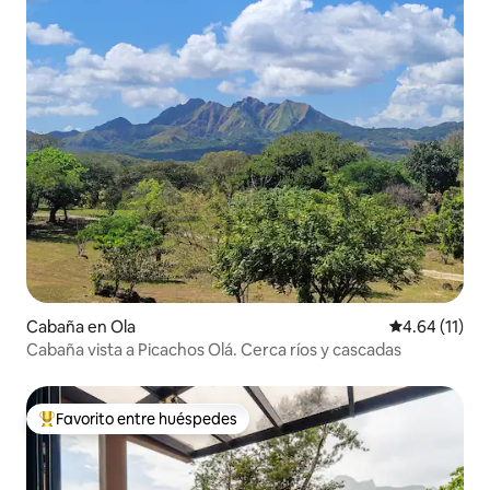
Cabaña en Ola
Calificación 
4.64 (11)
Cabaña vista a Picachos Olá. Cerca ríos y cascadas
Favorito entre huéspedes
De los mejores en Favorito entre huéspedes