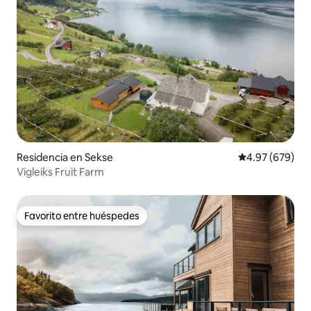
Residencia en Sekse
Calificación pr
4.97 (679)
Vigleiks Fruit Farm
Favorito entre huéspedes
Favorito entre huéspedes