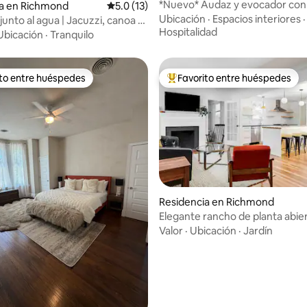
*Nuevo* Audaz y evocador con
ia en Richmond
Calificación promedio: 5.0 de 5; 13 evaluac
5.0 (13)
de inmersión en Fan District
Ubicación
·
Espacios interiores
·
unto al agua | Jacuzzi, canoa y
Hospitalidad
SUP
Ubicación
·
Tranquilo
ito entre huéspedes
Favorito entre huéspedes
ejores en Favorito entre huéspedes
De los mejores en Favorito ent
Residencia en Richmond
Elegante rancho de planta abie
: 4.67 de 5; 6 evaluaciones
gran patio y jardín
Valor
·
Ubicación
·
Jardín