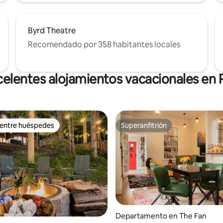
Byrd Theatre
Recomendado por 358 habitantes locales
celentes alojamientos vacacionales en
 entre huéspedes
Superanfitrión
 entre huéspedes
Superanfitrión
4.99 de 5; 106 evaluaciones
Departamento en The Fan