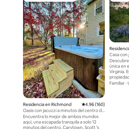
Favorito entre huéspedes
De los m
Residenc
Casa con j
cercado y
Descubre 
única en 
Virginia.
propiedad 
minutos d
Familiar
·
bungalow 
cuidados
un caráct
natural. D
Residencia en Richmond
Calificación promedio: 
4.96 (160)
pequeñas 
Oasis con jacuzzi a minutos del centro de
con un pat
Richmond
Encuentra lo mejor de ambos mundos
completa
aquí, una escapada tranquila a solo 12
perros pu
minutos del centro, Carytown, Scott 's