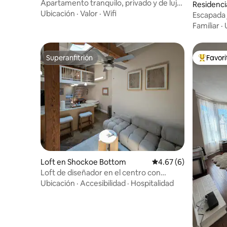
d
Apartamento tranquilo, privado y de lujo
Residenc
cerca de la Universidad de Rhode Island
Ubicación
·
Valor
·
Wifi
Escapada j
tabla de 
Familiar
·
Superanfitrión
Favor
Superanfitrión
De los m
Loft en Shockoe Bottom
Calificación promedio
4.67 (6)
Loft de diseñador en el centro con
estacionamiento incluido
Ubicación
·
Accesibilidad
·
Hospitalidad