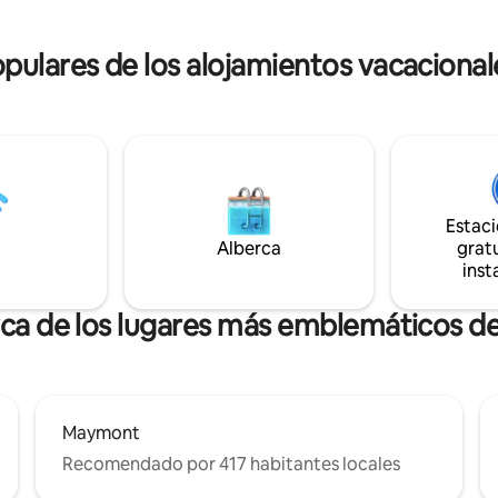
ce de 100 años mientras los
cócteles... todo está aquí. Una 
 se relajan en el gazebo o
aparcamiento en la calle dispon
de la fogata.
ulares de los alojamientos vacaciona
del sitio.
Estac
Alberca
gratu
inst
rca de los lugares más emblemáticos 
Maymont
Recomendado por 417 habitantes locales