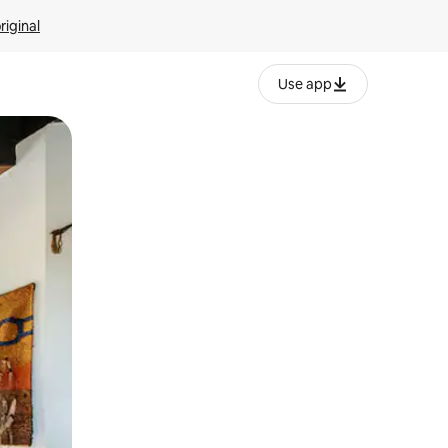
riginal
Use app
ien tocando y deslizando la pantalla.