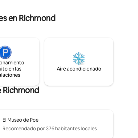
plaza de
- Cerca de restaurantes, cafeterías y
ible fuera
cervecerías locales.
les en Richmond
ionamiento
ito en las
Aire acondicionado
alaciones
de Richmond
El Museo de Poe
Recomendado por 376 habitantes locales