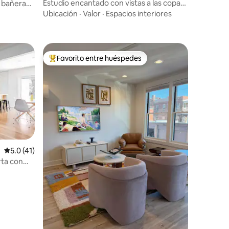
ente en Richmond
Estudio encantado con vistas a las copas
 bañera
iones
de los árboles
Ubicación
·
Valor
·
Espacios interiores
Favorito entre huéspedes
re huéspedes
De los mejores en Favorito entre huéspedes
Calificación promedio: 5.0 de 5; 41 evaluaciones
5.0 (41)
rta con