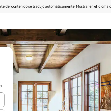
rte del contenido se tradujo automáticamente. 
Mostrar en el idioma o
nb
vegar usando las teclas de las flechas hacia arriba y hacia abajo, o b