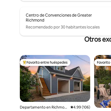
Centro de Convenciones de Greater
Richmond
Recomendado por 30 habitantes locales
Otros ex
Favorito entre huéspedes
Favorito
De los mejores en Favorito entre huéspedes
Favorito
Departamento en Richmon
Calificación promedio: 
4.99 (106)