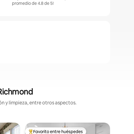
promedio de 4.8 de 5!
n Richmond
n y limpieza, entre otros aspectos.
Residenc
Favorito entre huéspedes
Favor