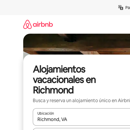
Ir
Pa
al
contenido
Alojamientos
vacacionales en
Richmond
Busca y reserva un alojamiento único en Airb
Ubicación
Cuando los resultados estén disponibles, podrás na