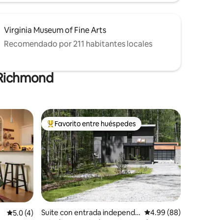
Virginia Museum of Fine Arts
Recomendado por 211 habitantes locales
 Richmond
Favorito entre huéspedes
De los mejores en Favorito entre huéspedes
Suite con entrada independi
Calificación promedio:
4.99 (88)
Calificación promedio: 5.0 de 5; 4 evaluaciones
5.0 (4)