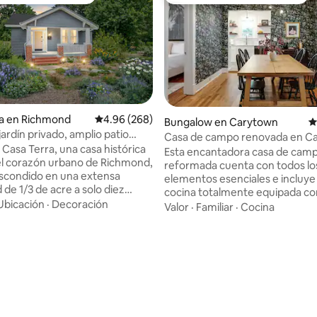
ejores en Favorito entre huéspedes
De los mejores en Favorito ent
ia en Richmond
Calificación promedio: 4.96 de 5; 268 evaluac
4.96 (268)
Bungalow en Carytown
C
ardín privado, amplio patio
Casa de campo renovada en C
 kiosco
Casa Terra, una casa histórica
con estacionamiento y fogata
Esta encantadora casa de cam
el corazón urbano de Richmond,
reformada cuenta con todos lo
 Escondido en una extensa
elementos esenciales e incluye
de 1/3 de acre a solo diez
cocina totalmente equipada co
el centro de la ciudad, este
Ubicación
·
Decoración
cortesía. Dos dormitorios, cad
Valor
·
Familiar
·
Cocina
de estilo artesanal de 1928,
acogedoras camas tamaño que
amente restaurado, combina
perfectos para una escapada en
er atemporal con la calma
un fin de semana romántico. U
iseñada para parejas, familias
4.96 de 5; 160 evaluaciones
pequeño pero elegante baño J
y mascotas, Casa Terra cuenta
Jill conecta las 2 habitaciones. 
io trasero de 6 pies
de las mañanas en el porche de
mente cercado donde los
de las noches en el porche tras
eden jugar bajo las ramas de un
Cary Street! Compras, brunch,