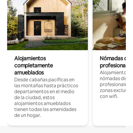
Alojamientos
Nómadas digit
completamente
profesionales 
amueblados
Alojamientos 
nómadas digita
Desde cabañas pacíficas en
profesionales d
las montañas hasta prácticos
zonas exclusiva
departamentos en el medio
con wifi.
de la ciudad, estos
alojamientos amueblados
tienen todas las amenidades
de un hogar.