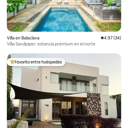
Villa en Balaclava
Calificación p
4.97 (34)
Villa Sandpiper: estancia prémium en el norte
Favorito entre huéspedes
De los mejores en Favorito entre huéspedes