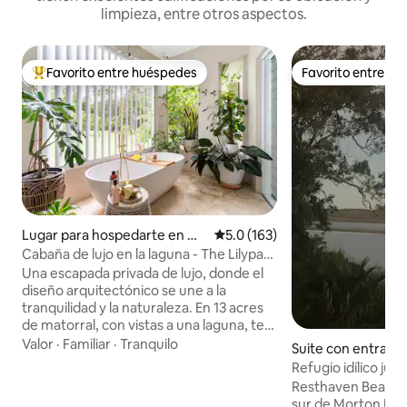
limpieza, entre otros aspectos.
Favorito entre huéspedes
Favorito entre h
De los mejores en Favorito entre huéspedes
Favorito entre h
Lugar para hospedarte en Mo
Calificación promedio: 5.0 de 5
5.0 (163)
unt Cotton
Cabaña de lujo en la laguna - The Lilypad
@ Mt Cotton
Una escapada privada de lujo, donde el
diseño arquitectónico se une a la
tranquilidad y la naturaleza. En 13 acres
de matorral, con vistas a una laguna, te
relajas en una mezcla de lujo y
Valor
·
Familiar
·
Tranquilo
Suite con entrada
comodidad. Un refugio escondido, a
iente en Lamb Isl
Refugio idílico jun
pocos minutos de la bodega y cafeterías
termal.
Resthaven Beachsi
de Sirromet, disfruta de una escapada
sur de Morton Bay No hagas nada má