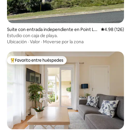
Suite con entrada independiente en Point Lo
Calificación pr
4.98 (126)
okout
Estudio con caja de playa.
Ubicación
·
Valor
·
Moverse por la zona
Favorito entre huéspedes
De los mejores en Favorito entre huéspedes