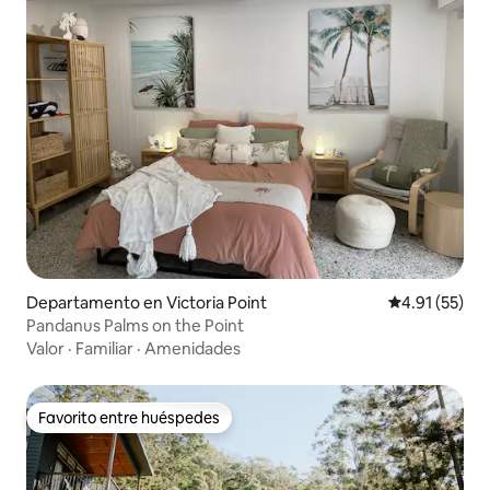
Departamento en Victoria Point
Calificación 
4.91 (55)
Pandanus Palms on the Point
Valor
·
Familiar
·
Amenidades
Favorito entre huéspedes
Favorito entre huéspedes