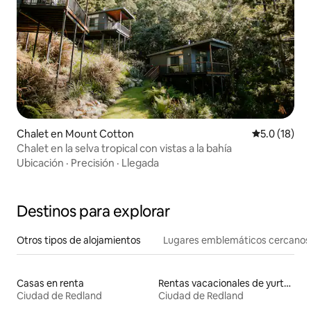
Chalet en Mount Cotton
Calificación
5.0 (18)
Chalet en la selva tropical con vistas a la bahía
Ubicación
·
Precisión
·
Llegada
Destinos para explorar
Otros tipos de alojamientos
Lugares emblemáticos cercanos
Casas en renta
Rentas vacacionales de yurtas con jacuzzi
Ciudad de Redland
Ciudad de Redland