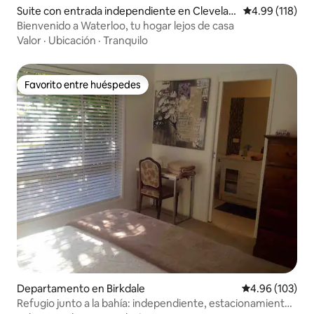
Suite con entrada independiente en Clevelan
Calificación p
4.99 (118)
d
Bienvenido a Waterloo, tu hogar lejos de casa
Valor
·
Ubicación
·
Tranquilo
Favorito entre huéspedes
Favorito entre huéspedes
Departamento en Birkdale
Calificación pr
4.96 (103)
Refugio junto a la bahía: independiente, estacionamiento,