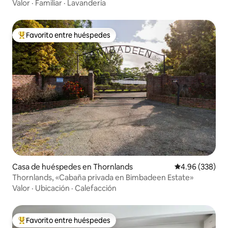
aire acondicionado
Valor
·
Familiar
·
Lavandería
Favorito entre huéspedes
De los mejores en Favorito entre huéspedes
Casa de huéspedes en Thornlands
Calificación pr
4.96 (338)
Thornlands, «Cabaña privada en Bimbadeen Estate»
Valor
·
Ubicación
·
Calefacción
Favorito entre huéspedes
De los mejores en Favorito entre huéspedes