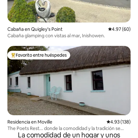
Cabaña en Quigley's Point
Calificación p
4.97 (60)
Cabaña glamping con vistas al mar, Inishowen.
Favorito entre huéspedes
De los mejores en Favorito entre huéspedes
Residencia en Moville
Calificación p
4.93 (138)
The Poets Rest... donde la comodidad y la tradición se
La comodidad de un hogar y unos
encuentran.