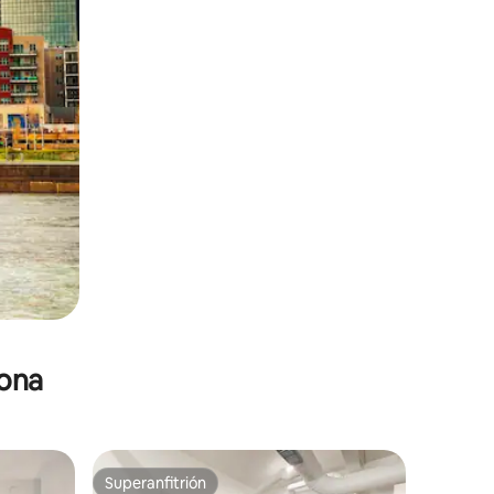
zona
Superanfitrión
Superanfitrión