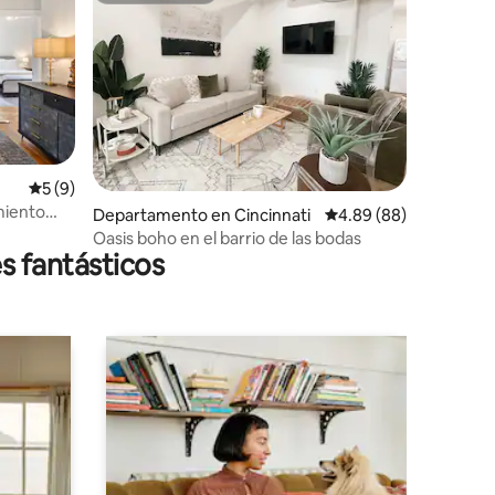
iones
Calificación promedio: 5 de 5; 9 evaluaciones
5 (9)
miento
Departamento en Cincinnati
Calificación promedio:
4.89 (88)
Oasis boho en el barrio de las bodas
s fantásticos