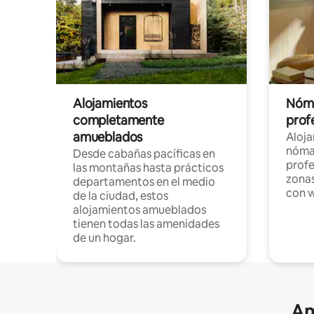
Alojamientos
Nóma
completamente
profe
amueblados
Aloj
nómad
Desde cabañas pacíficas en
profe
las montañas hasta prácticos
zonas
departamentos en el medio
con w
de la ciudad, estos
alojamientos amueblados
tienen todas las amenidades
de un hogar.
Am