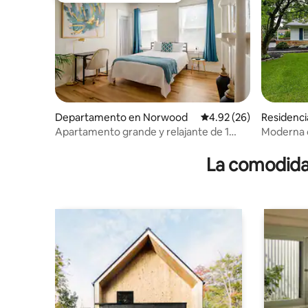
Departamento en Norwood
Calificación promedio:
4.92 (26)
Residenci
Apartamento grande y relajante de 1
Moderna c
dormitorio cerca del centro de la ciudad
tranquilo
con estacionamiento
La comodidad