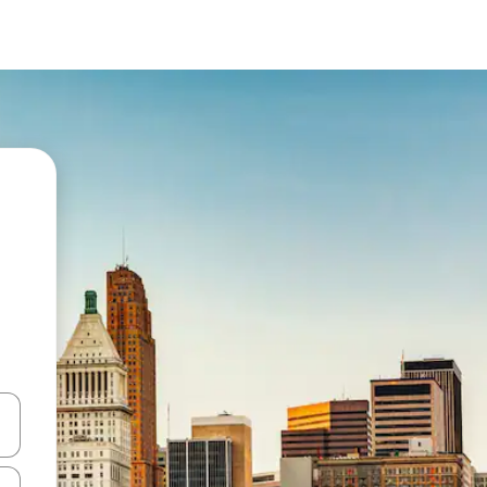
vegar usando las teclas de las flechas hacia arriba y hacia abajo, o b