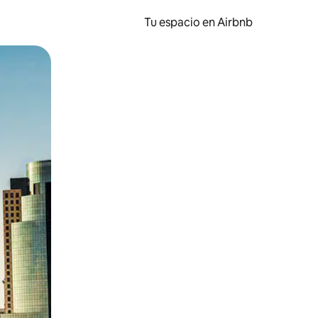
Tu espacio en Airbnb
ien tocando y deslizando la pantalla.