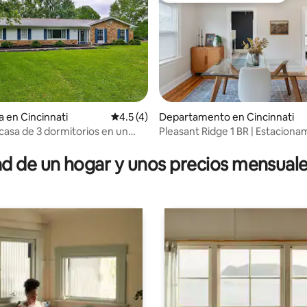
 4.92 de 5; 26 evaluaciones
a en Cincinnati
Calificación promedio: 4.5 de 5; 4 evaluac
4.5 (4)
Departamento en Cincinnati
asa de 3 dormitorios en un
Pleasant Ridge 1 BR | Estaciona
 acre privado
cubierto | Balcón
 de un hogar y unos precios mensuale