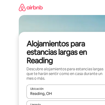
Ir
al
contenido
Alojamientos para
estancias largas en
Reading
Descubre alojamientos para estancias largas
que te harán sentir como en casa durante un
mes o más.
Ubicación
Cuando los resultados estén disponibles, podrás na
Llegada