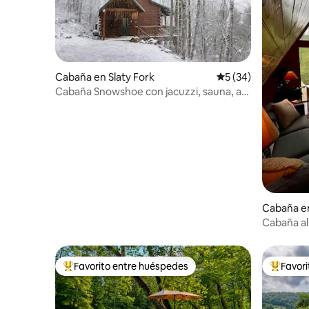
Cabaña en Slaty Fork
Calificación promed
5 (34)
Cabaña Snowshoe con jacuzzi, sauna, a
15 minutos de remontes
Cabaña en
Cabaña alp
montaña
Favorito entre huéspedes
Favor
De los mejores en Favorito entre huéspedes
De los m