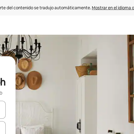
rte del contenido se tradujo automáticamente. 
Mostrar en el idioma o
ph
nb
vegar usando las teclas de las flechas hacia arriba y hacia abajo, o b