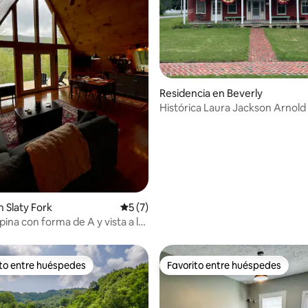
io: 5 de 5; 34 evaluaciones
Residencia en Beverly
Histórica Laura Jackson Arnold
 Slaty Fork
Calificación promedio: 5 de 5; 7 evaluac
5 (7)
ina con forma de A y vista a la
ito entre huéspedes
Favorito entre huéspedes
ejores en Favorito entre huéspedes
Favorito entre huéspedes