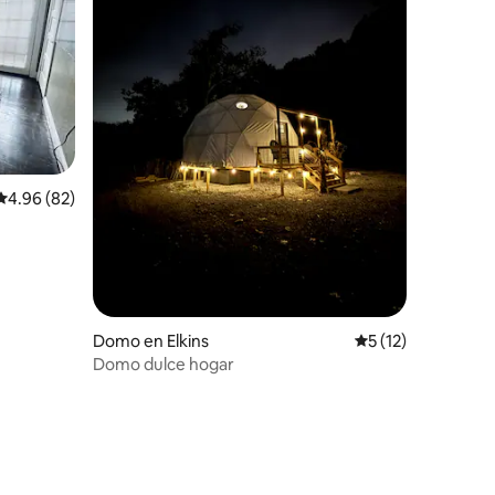
iones
Calificación promedio: 4.96 de 5; 82 evaluaciones
4.96 (82)
Domo en Elkins
Calificación prome
5 (12)
Domo dulce hogar