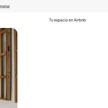
riginal
Tu espacio en Airbnb
ien tocando y deslizando la pantalla.