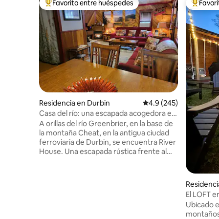
Favorito entre huéspedes
Favor
De los mejores en Favorito entre huéspedes
De los m
Residencia en Durbin
Calificación promedio:
4.9 (245)
Casa del río: una escapada acogedora en
la montaña
A orillas del río Greenbrier, en la base de
la montaña Cheat, en la antigua ciudad
ferroviaria de Durbin, se encuentra River
House. Una escapada rústica frente al
río, río abajo de un punto de truchas de
WVDNR, junto a la estación de Mountain
Rail WV Durbin y a 30 millas de Snowshoe.
Residenci
Ubicada entre los picos más altos de
El LOFT e
Virginia Occidental y a pocos minutos de
Snowsho
Ubicado e
los mejores lugares de nuestro país para
montañosa
pescar, hacer senderismo, montar a