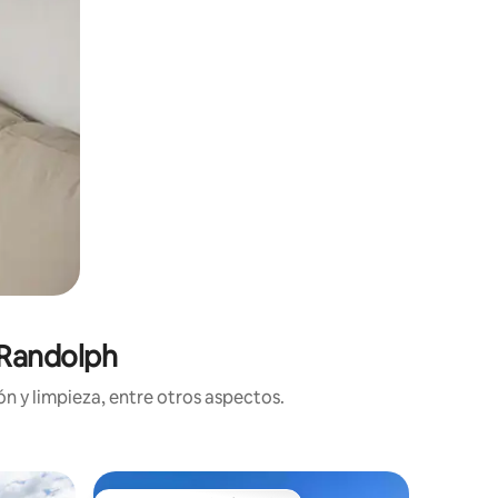
 Randolph
n y limpieza, entre otros aspectos.
Cabaña e