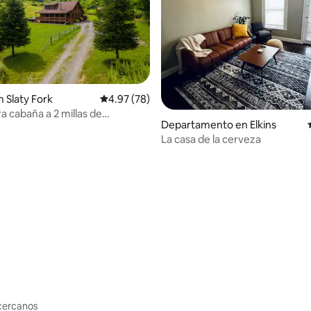
io: 5 de 5; 23 evaluaciones
 Slaty Fork
Calificación promedio: 4.97 de 5; 78 evaluac
4.97 (78)
 cabaña a 2 millas de
Departamento en Elkins
e
La casa de la cerveza
cercanos