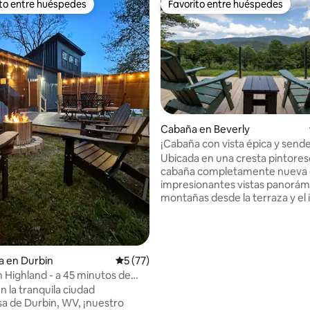
ito entre huéspedes
Favorito entre huéspedes
ejores en Favorito entre huéspedes
Favorito entre huéspedes
Cabaña en Beverly
¡Cabaña con vista épica y send
 4.9 de 5; 245 evaluaciones
Ubicada en una cresta pintores
cabaña completamente nueva 
impresionantes vistas panorámi
montañas desde la terraza y el i
Diseñado cuidadosamente con
cocina y un baño de azulejos, 
acogedores y ventanas panorá
traen el exterior al interior. Pe
a en Durbin
Calificación promedio: 5 de 5; 77 evaluac
5 (77)
parejas o aventureros solitarios.
n Highland - a 45 minutos de
explorar kilómetros de sender
e
n la tranquila ciudad
cercanos o quédate y relájate e
 de Durbin, WV, ¡nuestro
de la montaña. Una escapada d