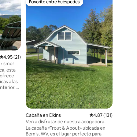
Favorito entre huéspedes
Favor
Favorito entre huéspedes
De los 
Impresio
en cinco a
Una fant
arquitect
moderno,
baños, e
relativa
de Old Timberline. L
hermosos árbole
a pie de 
Calificación promedio: 4.95 de 5; 21 evaluaciones
4.95 (21)
Refugio d
erismo!
Canaán. Fácil acceso desde el interior del
ca, esta
barrio a 
ofrece
Wilderness. A minutos de las 
cas a las
de esquí 
nterior.
Mountain 
 una
simpleme
muebles
boscosa d
micas que
rfecto para
iones
Cabaña en Elkins
Calificación promedio:
4.87 (131)
 Sal a
Ven a disfrutar de nuestra acogedora
os
cabaña en Bemis, WV
La cabaña «Trout & About» ubicada en
n la paz
Bemis, WV, es el lugar perfecto para
e