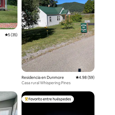
Calificación promedio: 5 de 5; 35 evaluaciones
5 (35)
iones
Residencia en Dunmore
Calificación promedio:
4.98 (59)
Casa rural Whispering Pines
Favorito entre huéspedes
De los mejores en Favorito entre huéspedes