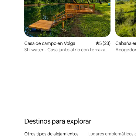
Casa de campo en Volga
Calificación promed
5 (23)
Cabaña en
Stillwater - Casa junto al río con terraza,
Acogedora
fogata y kayaks
Snowsho
Destinos para explorar
Otros tipos de alojamientos
Lugares emblemáticos 