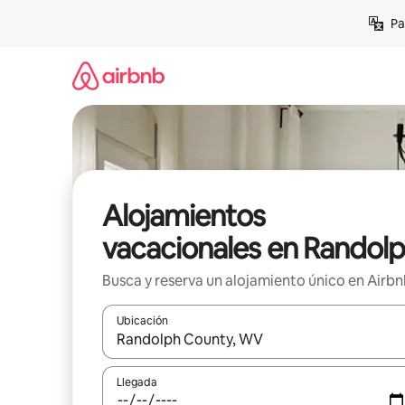
Ir
Pa
al
contenido
Alojamientos
vacacionales en Randol
Busca y reserva un alojamiento único en Airb
Ubicación
Cuando los resultados estén disponibles, podrás na
Llegada