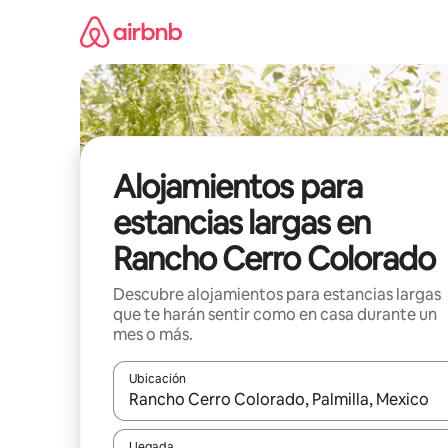
Ir
al
contenido
Alojamientos para
estancias largas en
Rancho Cerro Colorado
Descubre alojamientos para estancias largas
que te harán sentir como en casa durante un
mes o más.
Ubicación
Cuando los resultados estén disponibles, podrás na
Llegada