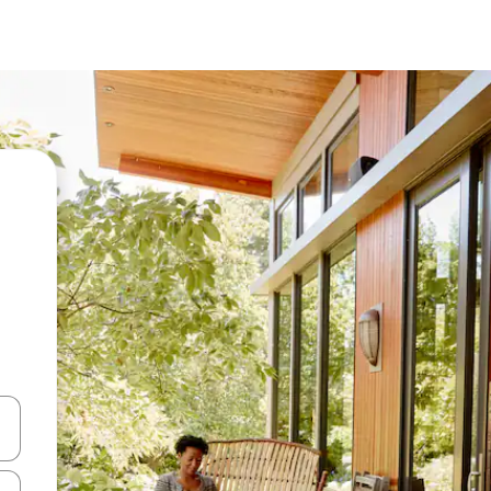
vegar usando las teclas de las flechas hacia arriba y hacia abajo, o b