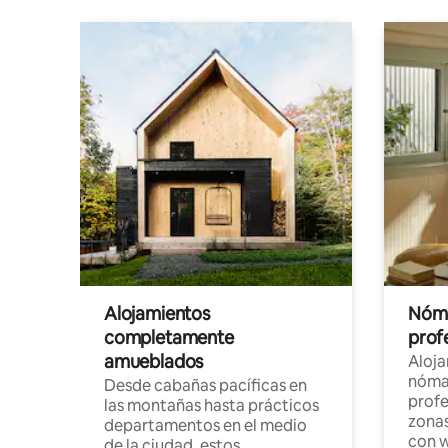
Alojamientos
Nóma
completamente
profe
amueblados
Aloj
nómad
Desde cabañas pacíficas en
profe
las montañas hasta prácticos
zonas
departamentos en el medio
con w
de la ciudad, estos