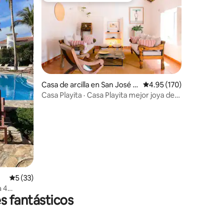
iones
Casa de arcilla en San José d
Calificación promedio: 
4.95 (170)
el Cabo
Casa Playita · Casa Playita mejor joya de
escapada a la playa
Calificación promedio: 5 de 5; 33 evaluaciones
5 (33)
a 4
s fantásticos