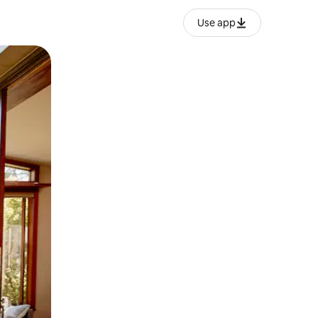
Use app
ien tocando y deslizando la pantalla.