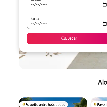
Salida
Buscar
Alo
Favorito entre huéspedes
Favor
De los mejores en Favorito entre huéspedes
De los m