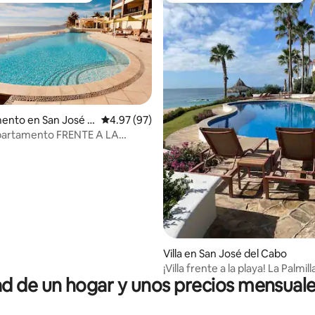
 4.96 de 5; 67 evaluaciones
ento en San José d
Calificación promedio: 4.97 de 5; 97 evaluac
4.97 (97)
partamento FRENTE A LA
Villa en San José del Cabo
¡Villa frente a la playa! La Palmill
 de un hogar y unos precios mensuale
camas/4 baños