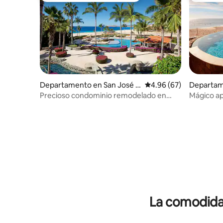
Departamento en San José d
Calificación promedio:
4.96 (67)
Departam
el Cabo
el Cabo
Precioso condominio remodelado en
Mágico a
Casa del Mar
PLAYA
La comodidad