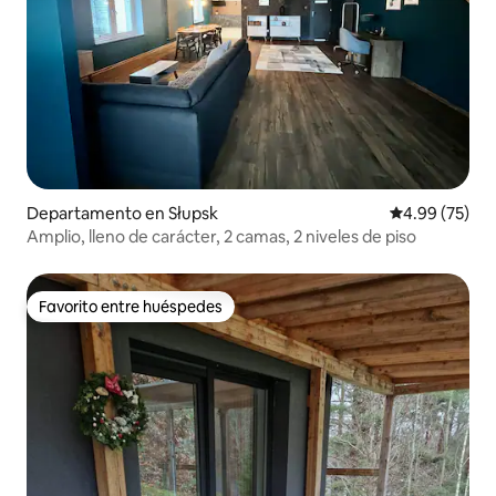
Departamento en Słupsk
Calificación p
4.99 (75)
Amplio, lleno de carácter, 2 camas, 2 niveles de piso
Favorito entre huéspedes
Favorito entre huéspedes