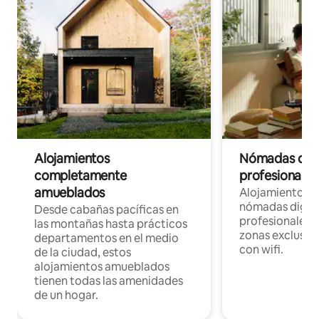
Alojamientos
Nómadas digit
completamente
profesionales 
amueblados
Alojamientos 
nómadas digita
Desde cabañas pacíficas en
profesionales d
las montañas hasta prácticos
zonas exclusiva
departamentos en el medio
con wifi.
de la ciudad, estos
alojamientos amueblados
tienen todas las amenidades
de un hogar.