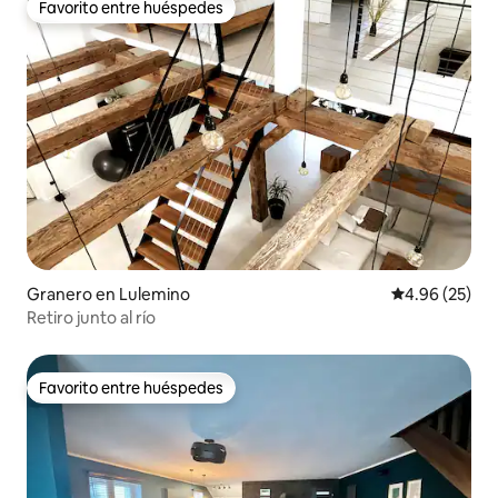
Favorito entre huéspedes
Favorito entre huéspedes
Granero en Lulemino
Calificación p
4.96 (25)
Retiro junto al río
Favorito entre huéspedes
Favorito entre huéspedes