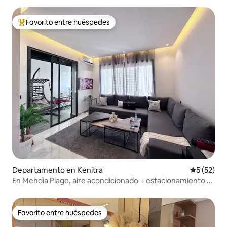
Favorito entre huéspedes
De los mejores en Favorito entre huéspedes
Departamento en Kenitra
Calificaci
5 (52)
En Mehdia Plage, aire acondicionado + estacionamiento +
WiFi + Netflix
Favorito entre huéspedes
Favorito entre huéspedes