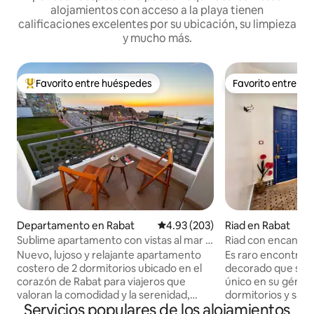
alojamientos con acceso a la playa tienen
calificaciones excelentes por su ubicación, su limpieza
y mucho más.
Favorito entre huéspedes
Favorito entre h
De los mejores en Favorito entre huéspedes
Favorito entre h
Departamento en Rabat
Calificación promedio: 4.93 de 5
4.93 (203)
Riad en Rabat
Sublime apartamento con vistas al mar +
Riad con encanto en el corazón de los
aire acondicionado + Netflix
Oudayas Rabat
Nuevo, lujoso y relajante apartamento
Es raro encontrar 
costero de 2 dormitorios ubicado en el
decorado que sea a
corazón de Rabat para viajeros que
único en su género
valoran la comodidad y la serenidad,
dormitorios y sala 
Servicios populares de los alojamientos
decorado con gusto y atención a los
corazón de la Kas