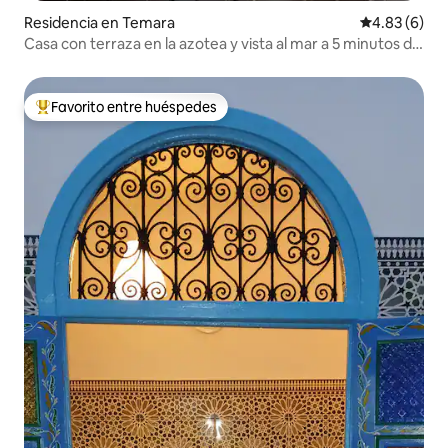
Residencia en Temara
Calificación
4.83 (6)
Casa con terraza en la azotea y vista al mar a 5 minutos de
la playa
Favorito entre huéspedes
De los mejores en Favorito entre huéspedes