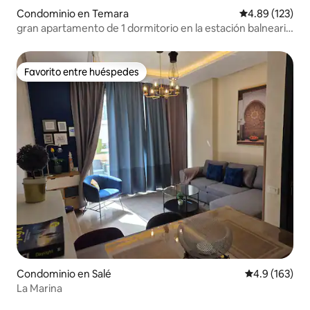
Condominio en Temara
Calificación p
4.89 (123)
gran apartamento de 1 dormitorio en la estación balnearia
Harhoura (Rabat)
Favorito entre huéspedes
Favorito entre huéspedes
Condominio en Salé
Calificación 
4.9 (163)
La Marina