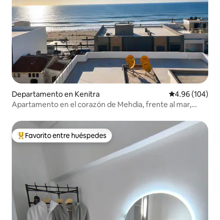
Departamento en Kenitra
Calificación pr
4.96 (104)
Apartamento en el corazón de Mehdia, frente al mar,
Netflix, estacionamiento
Favorito entre huéspedes
De los mejores en Favorito entre huéspedes