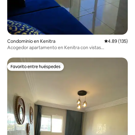
Condominio en Kenitra
Calificación p
4.89 (135)
Acogedor apartamento en Kenitra con vistas
panorámicas al mar
Favorito entre huéspedes
Favorito entre huéspedes