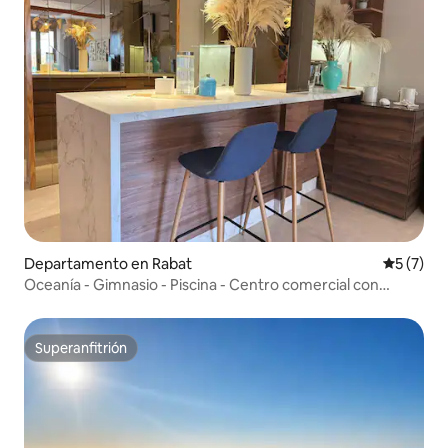
Departamento en Rabat
Calificac
5 (7)
Oceanía - Gimnasio - Piscina - Centro comercial con
carrusel
Superanfitrión
Superanfitrión