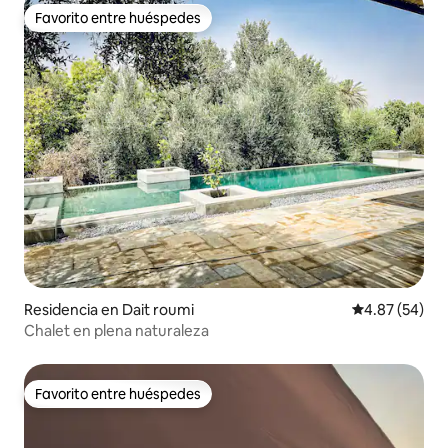
Favorito entre huéspedes
Favorito entre huéspedes
Residencia en Dait roumi
Calificación p
4.87 (54)
Chalet en plena naturaleza
Favorito entre huéspedes
Favorito entre huéspedes