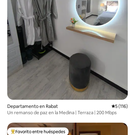
Departamento en Rabat
Calificació
5 (116)
Un remanso de paz en la Medina | Terraza | 200 Mbps
Favorito entre huéspedes
De los mejores en Favorito entre huéspedes