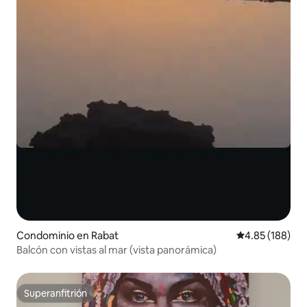
Condominio en Rabat
Calificación pr
4.85 (188)
Balcón con vistas al mar (vista panorámica)
Superanfitrión
Superanfitrión