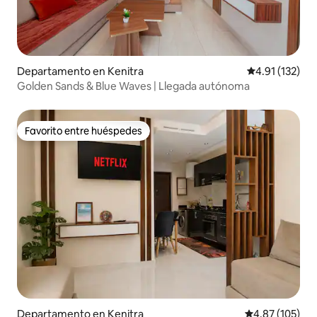
Departamento en Kenitra
Calificación p
4.91 (132)
Golden Sands & Blue Waves | Llegada autónoma
Favorito entre huéspedes
Favorito entre huéspedes
Departamento en Kenitra
Calificación p
4.87 (105)