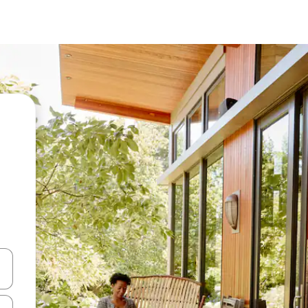
vegar usando las teclas de las flechas hacia arriba y hacia abajo, o b