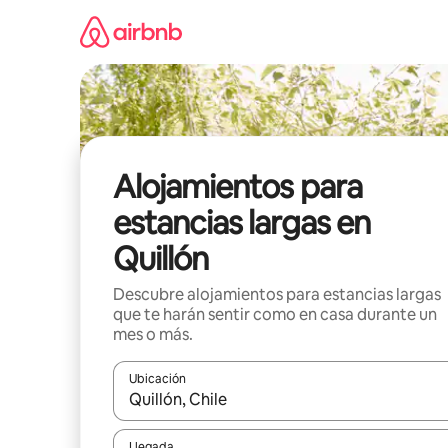
Ir
al
contenido
Alojamientos para
estancias largas en
Quillón
Descubre alojamientos para estancias largas
que te harán sentir como en casa durante un
mes o más.
Ubicación
Cuando los resultados estén disponibles, podrás na
Llegada