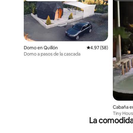
Domo en Quillón
Calificación promedio:
4.97 (58)
Domo a pasos de la cascada
Cabaña en
Tiny House
La comodidad
en Quilló