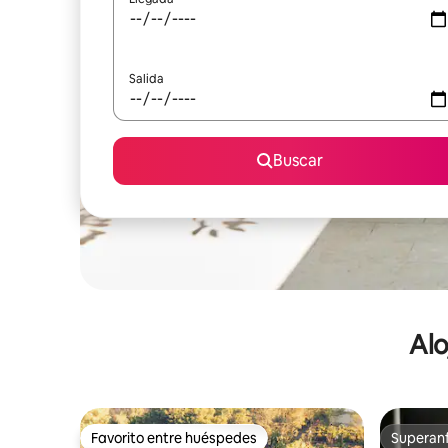
Salida
Buscar
Alo
Favorito entre huéspedes
Superanf
Favorito entre huéspedes
Superanf