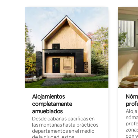
Alojamientos
Nóma
completamente
profe
amueblados
Aloj
nómad
Desde cabañas pacíficas en
profe
las montañas hasta prácticos
zonas
departamentos en el medio
con w
de la ciudad, estos