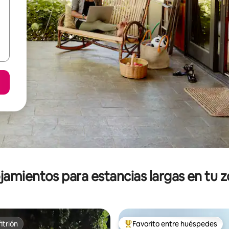
jamientos para estancias largas en tu 
itrión
Favorito entre huéspedes
itrión
De los mejores en Favorito ent