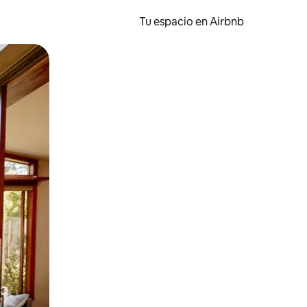
Tu espacio en Airbnb
ien tocando y deslizando la pantalla.