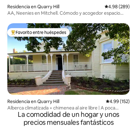
Residencia en Quarry Hill
Calificación pr
4.98 (289)
AA, Neenies en Mitchell. Cómodo y acogedor espacio
abierto.
Favorito entre huéspedes
De los mejores en Favorito entre huéspedes
Residencia en Quarry Hill
Calificación p
4.99 (152)
Alberca climatizada + chimenea al aire libre | A poca
La comodidad de un hogar y unos
distancia a pie del CBD
precios mensuales fantásticos