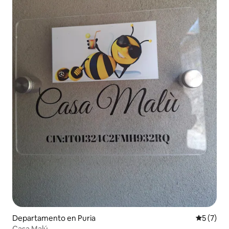
Departamento en Puria
Calificac
5 (7)
Casa Malú