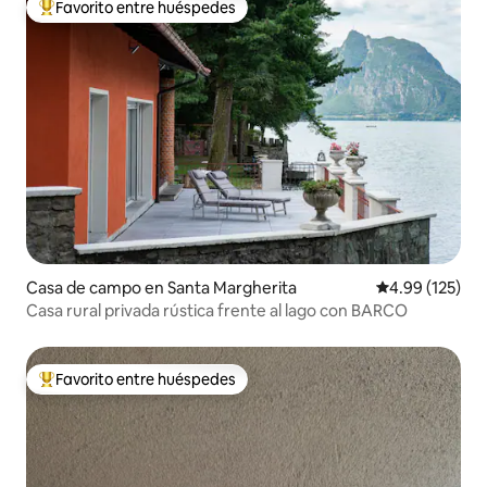
Favorito entre huéspedes
De los mejores en Favorito entre huéspedes
Casa de campo en Santa Margherita
Calificación p
4.99 (125)
Casa rural privada rústica frente al lago con BARCO
Favorito entre huéspedes
De los mejores en Favorito entre huéspedes