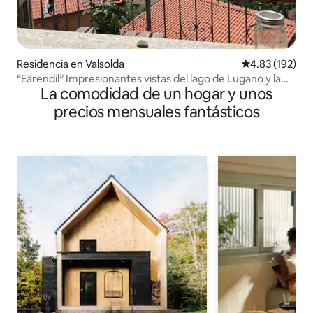
Residencia en Valsolda
Calificación p
4.83 (192)
“Eärendil” Impresionantes vistas del lago de Lugano y la
La comodidad de un hogar y unos
naturaleza
precios mensuales fantásticos