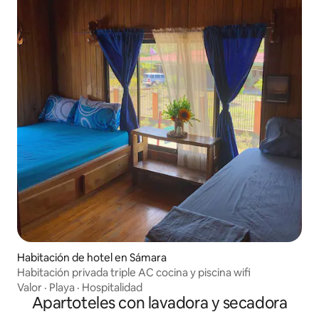
Habitación de hotel en Sámara
Habitación privada triple AC cocina y piscina wifi
Valor
·
Playa
·
Hospitalidad
Apartoteles con lavadora y secadora