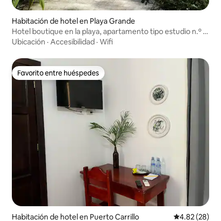
Habitación de hotel en Playa Grande
Hotel boutique en la playa, apartamento tipo estudio n.º 4
con piscina
Ubicación
·
Accesibilidad
·
Wifi
Favorito entre huéspedes
Favorito entre huéspedes
Habitación de hotel en Puerto Carrillo
Calificación p
4.82 (28)