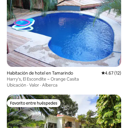
Habitación de hotel en Tamarindo
Calificación 
4.67 (12)
Harry's, El Escondite ~ Orange Casita
Ubicación
·
Valor
·
Alberca
Favorito entre huéspedes
Favorito entre huéspedes