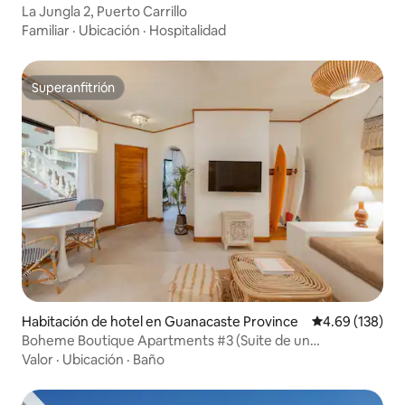
La Jungla 2, Puerto Carrillo
Familiar
·
Ubicación
·
Hospitalidad
Superanfitrión
Superanfitrión
Habitación de hotel en Guanacaste Province
Calificación pr
4.69 (138)
Boheme Boutique Apartments #3 (Suite de un
dormitorio)
Valor
·
Ubicación
·
Baño