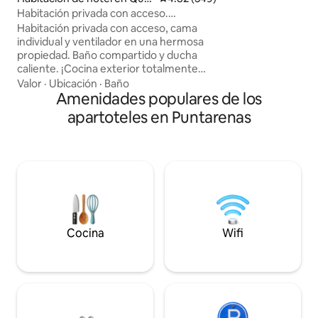
en la zona pueden 
pos
Habitación privada con acceso.
esnórquel, tirolesa
¡Hermosa propiedad con piscina!
vela, pesca y muc
Habitación privada con acceso, cama
ubicación tienes f
individual y ventilador en una hermosa
playas.
propiedad. Baño compartido y ducha
caliente. ¡Cocina exterior totalmente
equipada, piscina, terraza de yoga,
Valor
·
Ubicación
·
Baño
sendero para hacer senderismo,
Amenidades populares de los
hamaca y zonas agradables y tranquilas
apartoteles en Puntarenas
para relajarse! ¡Nueva cafetería y tienda
conceptual! Disfruta de deliciosos
alimentos para el desayuno y el
almuerzo, batidos y cafés mientras
navegas por una selección de libros,
arte, ropa, bikinis y recuerdos. Disfruta
de wifi gratuito, aire acondicionado
refrescante y un ambiente encantador.
@Luna Llena Collectiv
Cocina
Wifi