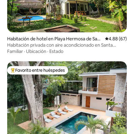
Habitación de hotel en Playa Hermosa de Sant
Calificación p
4.88 (67)
a Teresa
Habitación privada con aire acondicionado en Santa
Teresa
Familiar
·
Ubicación
·
Estado
Favorito entre huéspedes
De los mejores en Favorito entre huéspedes