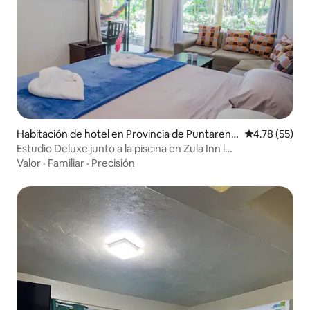
Habitación de hotel en Provincia de Puntarena
Calificación 
4.78 (55)
s
Estudio Deluxe junto a la piscina en Zula Inn l
Estacionamiento seguro
Valor
·
Familiar
·
Precisión