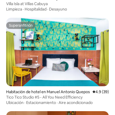
Villa Isla at Villas Cabuya
Limpieza
·
Hospitalidad
·
Desayuno
Superanfitrión
Superanfitrión
Habitación de hotel en Manuel Antonio Quepos
Calificación
4.9 (39)
Tico Tico Studio #5 - All You Need Efficiency
Ubicación
·
Estacionamiento
·
Aire acondicionado