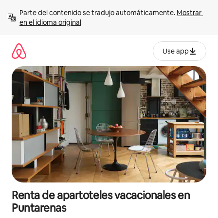
Ir
Parte del contenido se tradujo automáticamente. 
Mostrar 
al
en el idioma original
contenido
Use app
Renta de apartoteles vacacionales en
Puntarenas