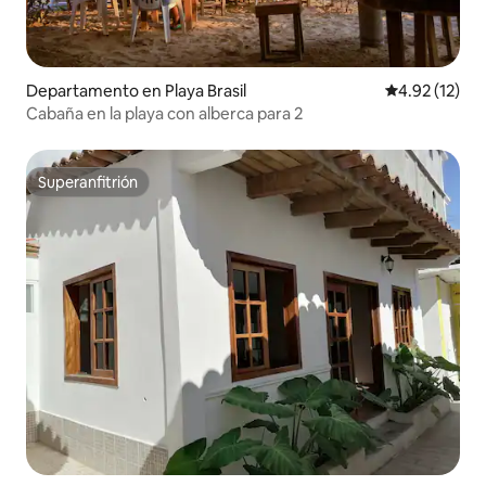
Departamento en Playa Brasil
Calificación 
4.92 (12)
Cabaña en la playa con alberca para 2
Superanfitrión
Superanfitrión