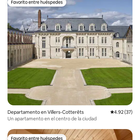
Favorito entre huéspedes
Favorito entre huéspedes
Departamento en Villers-Cotterêts
Calificación 
4.92 (37)
Un apartamento en el centro de la ciudad
Favorito entre huéspedes