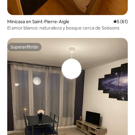
Minicasa en Saint-Pierre-Aigle
Calificaci
5 (61)
El amor blanco: naturaleza y bosque cerca de Soissons
Superanfitrión
Superanfitrión