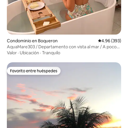
Condominio en Boqueron
Calificación pr
4.96 (393)
AquaMare303 / Departamento con vista al mar / A pocos
pasos de la playa Boquerón
Valor
·
Ubicación
·
Tranquilo
Favorito entre huéspedes
Favorito entre huéspedes