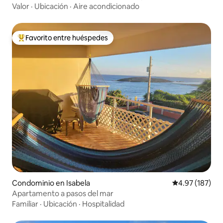
Valor
·
Ubicación
·
Aire acondicionado
Favorito entre huéspedes
De los mejores en Favorito entre huéspedes
Condominio en Isabela
Calificación p
4.97 (187)
Apartamento a pasos del mar
Familiar
·
Ubicación
·
Hospitalidad