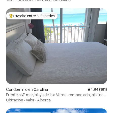
Favorito entre huéspedes
De los mejores en Favorito entre huéspedes
Condominio en Carolina
Calificación p
4.94 (191)
Frente al💕 mar, playa de Isla Verde, remodelado, piscina,
paquete.
Ubicación
·
Valor
·
Alberca