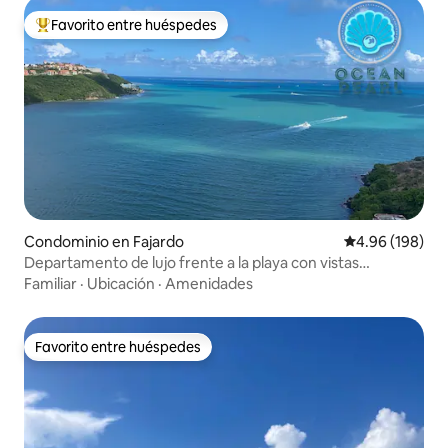
Favorito entre huéspedes
De los mejores en Favorito entre huéspedes
Condominio en Fajardo
Calificación pr
4.96 (198)
Departamento de lujo frente a la playa con vistas
increíbles
Familiar
·
Ubicación
·
Amenidades
Favorito entre huéspedes
Favorito entre huéspedes