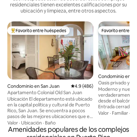
residenciales tienen excelentes calificaciones por su
ubicación y limpieza, entre otros aspectos.
Favorito entre huéspedes
Favorito entre h
De los mejores en Favorito entre huéspedes
Favorito entre h
Condominio en Pl
a
Oasis privado y tra
Condominio en San Juan
Calificación promedio: 4.9 de 5
4.9 (486)
Moderno y nuevo. 
Apartamento Colonial Old San Juan
verdaderamente pr
Ubicación El departamento está ubicado
desde el balcón pri
en la capital política y cultural de Puerto
Entrada cerrada c
Rico, San Juan. Se encuentra a pocos
aparcamiento persona
Valor
·
Familiar
·
Es
pasos de las mejores ubicaciones que el
acondicionado en 
Viejo San Juan tiene para ofrecer.
Valor
·
Ubicación
·
Baño
y mantenimiento 
Grandes bares y restaurantes, hoteles,
Amenidades populares de los complejos
proporcionan toall
casinos, el castillo de San Critobal, el
portátil y sillas. J