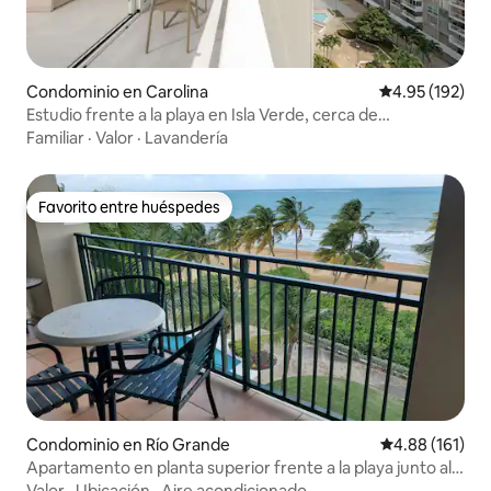
Condominio en Carolina
Calificación p
4.95 (192)
Estudio frente a la playa en Isla Verde, cerca de
restaurantes y bares
Familiar
·
Valor
·
Lavandería
Favorito entre huéspedes
Favorito entre huéspedes
Condominio en Río Grande
Calificación p
4.88 (161)
Apartamento en planta superior frente a la playa junto al
hotel Wyndham
Valor
·
Ubicación
·
Aire acondicionado