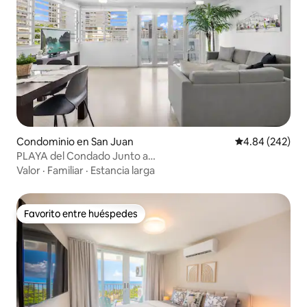
Condominio en San Juan
Calificación pr
4.84 (242)
PLAYA del Condado Junto a
hoteles/bares/restaurantes/aparcamiento
Valor
·
Familiar
·
Estancia larga
Favorito entre huéspedes
Favorito entre huéspedes