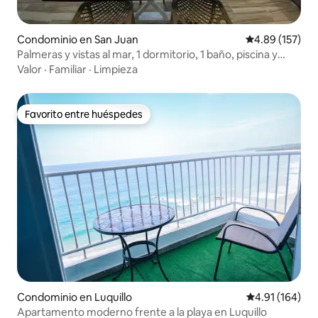
Condominio en San Juan
Calificación p
4.89 (157)
Palmeras y vistas al mar, 1 dormitorio, 1 baño, piscina y
acceso a la playa
Valor
·
Familiar
·
Limpieza
Favorito entre huéspedes
Favorito entre huéspedes
Condominio en Luquillo
Calificación p
4.91 (164)
Apartamento moderno frente a la playa en Luquillo