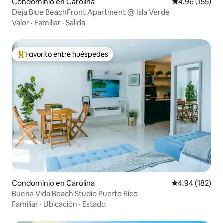
Condominio en Carolina
Calificación p
4.96 (155)
Deja Blue BeachFront Apartment @ Isla Verde
Valor
·
Familiar
·
Salida
Favorito entre huéspedes
De los mejores en Favorito entre huéspedes
Condominio en Carolina
Calificación pr
4.94 (182)
Buena Vida Beach Studio Puerto Rico
Familiar
·
Ubicación
·
Estado