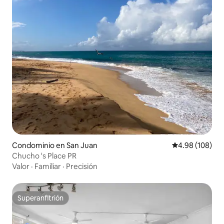
Condominio en San Juan
Calificación pr
4.98 (108)
Chucho 's Place PR
Valor
·
Familiar
·
Precisión
Superanfitrión
Superanfitrión