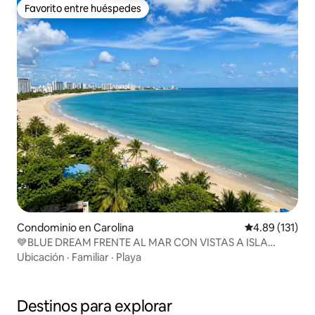
Favorito entre huéspedes
Favorito entre huéspedes
Condominio en Carolina
Calificación p
4.89 (131)
💙BLUE DREAM FRENTE AL MAR CON VISTAS A ISLA
VERDE 2 HABITACIONES
Ubicación
·
Familiar
·
Playa
Destinos para explorar