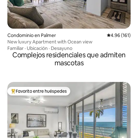
Condominio en Palmer
Calificación p
4.96 (161)
New luxury Apartment with Ocean view
Familiar
·
Ubicación
·
Desayuno
Complejos residenciales que admiten
mascotas
Favorito entre huéspedes
De los mejores en Favorito entre huéspedes