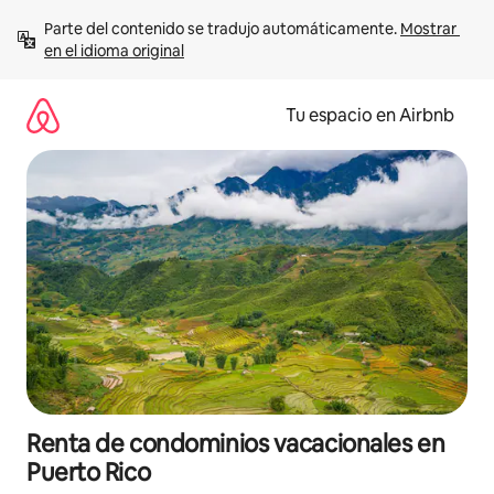
Ir
Parte del contenido se tradujo automáticamente. 
Mostrar 
al
en el idioma original
contenido
Tu espacio en Airbnb
Renta de condominios vacacionales en
Puerto Rico