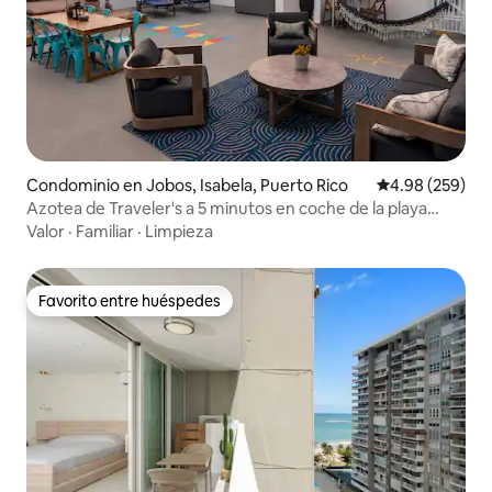
Condominio en Jobos, Isabela, Puerto Rico
Calificación pr
4.98 (259)
Azotea de Traveler's a 5 minutos en coche de la playa
playa de Jobos
Valor
·
Familiar
·
Limpieza
Favorito entre huéspedes
Favorito entre huéspedes