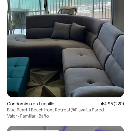
Condominio en Luquillo
Calificación pr
4.95 (220)
Blue Pearl-1 Beachfront Retreat@Playa La Pared
Valor
·
Familiar
·
Baño