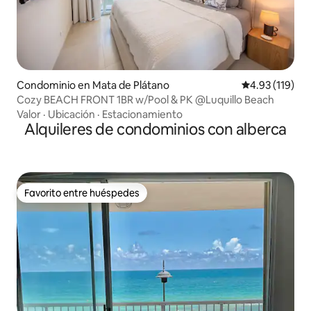
Condominio en Mata de Plátano
Calificación p
4.93 (119)
Cozy BEACH FRONT 1BR w/Pool & PK @Luquillo Beach
Valor
·
Ubicación
·
Estacionamiento
Alquileres de condominios con alberca
Favorito entre huéspedes
Favorito entre huéspedes