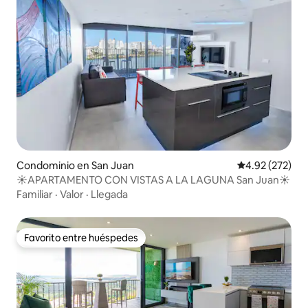
Condominio en San Juan
Calificación pr
4.92 (272)
☀️APARTAMENTO CON VISTAS A LA LAGUNA San Juan☀️
Familiar
·
Valor
·
Llegada
Favorito entre huéspedes
Favorito entre huéspedes