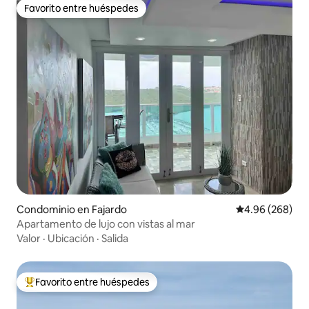
Favorito entre huéspedes
Favorito entre huéspedes
Condominio en Fajardo
Calificación pr
4.96 (268)
Apartamento de lujo con vistas al mar
Valor
·
Ubicación
·
Salida
Favorito entre huéspedes
De los mejores en Favorito entre huéspedes