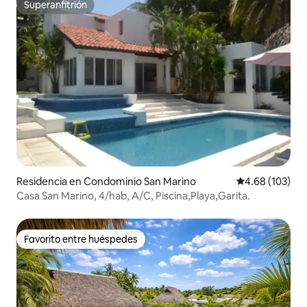
Superanfitrión
Superanfitrión
Residencia en Condominio San Marino
Calificación pr
4.68 (103)
Casa San Marino, 4/hab, A/C, Piscina,Playa,Garita.
Favorito entre huéspedes
Favorito entre huéspedes