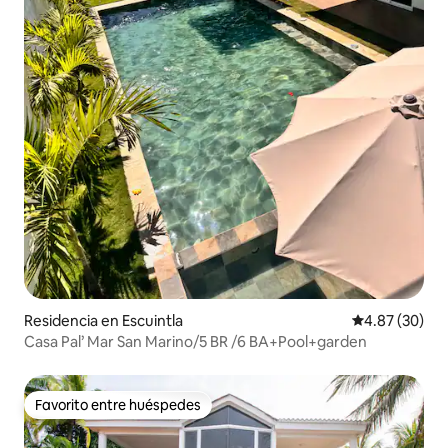
Residencia en Escuintla
Calificación p
4.87 (30)
Casa Pal’ Mar San Marino/5 BR /6 BA+Pool+garden
Favorito entre huéspedes
Favorito entre huéspedes