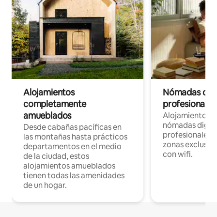
Alojamientos
Nómadas digit
completamente
profesionales 
amueblados
Alojamientos 
nómadas digita
Desde cabañas pacíficas en
profesionales d
las montañas hasta prácticos
zonas exclusiva
departamentos en el medio
con wifi.
de la ciudad, estos
alojamientos amueblados
tienen todas las amenidades
de un hogar.