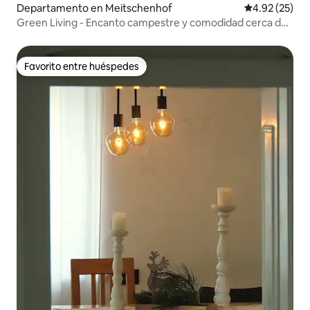
Departamento en Meitschenhof
Calificación 
4.92 (25)
Green Living - Encanto campestre y comodidad cerca de
Linz
Favorito entre huéspedes
Favorito entre huéspedes