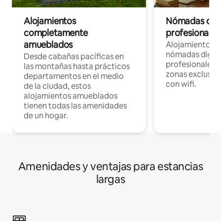
Alojamientos
Nómadas digit
completamente
profesionales 
amueblados
Alojamientos 
nómadas digita
Desde cabañas pacíficas en
profesionales d
las montañas hasta prácticos
zonas exclusiva
departamentos en el medio
con wifi.
de la ciudad, estos
alojamientos amueblados
tienen todas las amenidades
de un hogar.
Amenidades y ventajas para estancias
largas