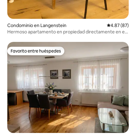
Condominio en Langenstein
Calificación p
4.87 (87)
Hermoso apartamento en propiedad directamente en el
carril bici del Danubio
Favorito entre huéspedes
Favorito entre huéspedes