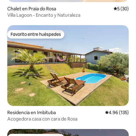
Chalet en Praia do Rosa
Calificaci
5 (30)
Villa Lagoon - Encanto y Naturaleza
Favorito entre huéspedes
Favorito entre huéspedes
Residencia en Imbituba
Calificación p
4.96 (135)
Acogedora casa con cara de Rosa