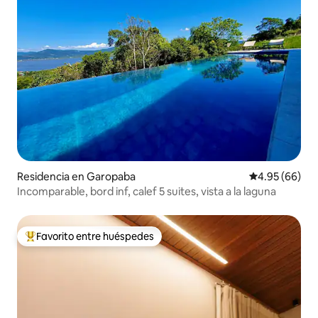
Residencia en Garopaba
Calificación p
4.95 (66)
Incomparable, bord inf, calef 5 suites, vista a la laguna
Favorito entre huéspedes
De los mejores en Favorito entre huéspedes