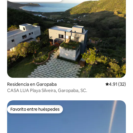
Favorito entre huéspedes
Residencia en Garopaba
Calificación 
4.91 (32)
CASA LUA Playa Silveira, Garopaba, SC.
Favorito entre huéspedes
Favorito entre huéspedes