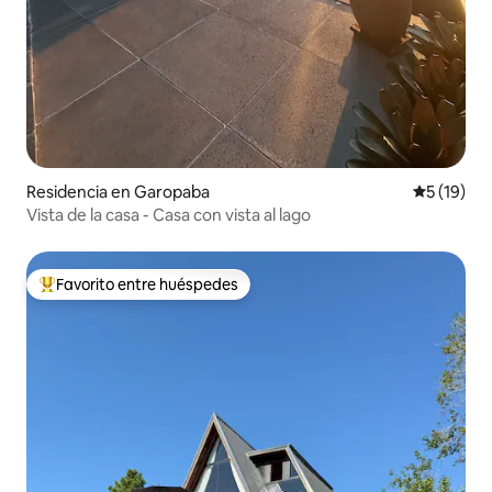
Residencia en Garopaba
Calificaci
5 (19)
Vista de la casa - Casa con vista al lago
Favorito entre huéspedes
De los mejores en Favorito entre huéspedes