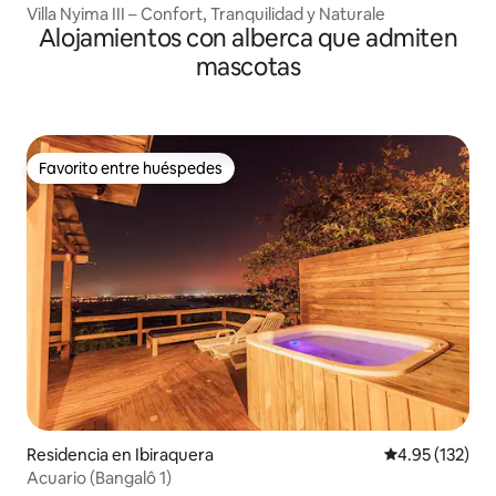
Villa Nyima III – Confort, Tranquilidad y Naturale
Alojamientos con alberca que admiten
mascotas
Favorito entre huéspedes
Favorito entre huéspedes
Residencia en Ibiraquera
Calificación p
4.95 (132)
Acuario (Bangalô 1)