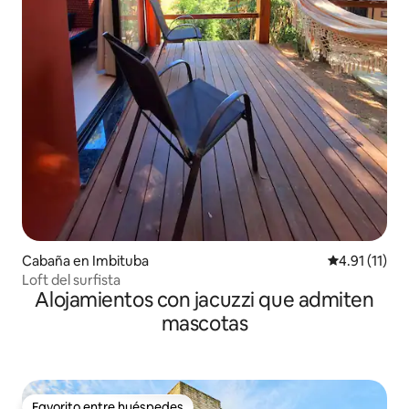
Cabaña en Imbituba
Calificación 
4.91 (11)
Loft del surfista
Alojamientos con jacuzzi que admiten
mascotas
Favorito entre huéspedes