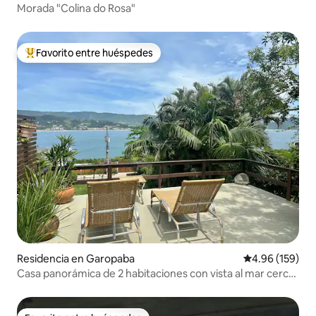
Morada "Colina do Rosa"
Favorito entre huéspedes
De los mejores en Favorito entre huéspedes
Residencia en Garopaba
Calificación pr
4.96 (159)
Casa panorámica de 2 habitaciones con vista al mar cerca
de Vigia