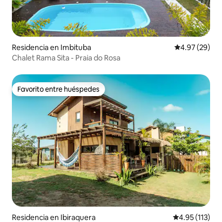
Residencia en Imbituba
Calificación p
4.97 (29)
Chalet Rama Sita - Praia do Rosa
Favorito entre huéspedes
Favorito entre huéspedes
Residencia en Ibiraquera
Calificación p
4.95 (113)