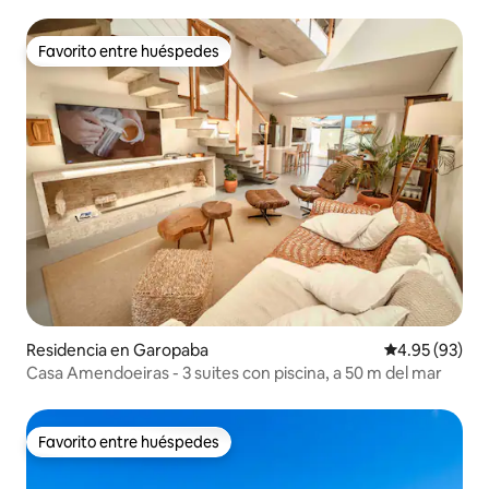
Favorito entre huéspedes
Favorito entre huéspedes
Residencia en Garopaba
Calificación p
4.95 (93)
Casa Amendoeiras - 3 suites con piscina, a 50 m del mar
Favorito entre huéspedes
Favorito entre huéspedes