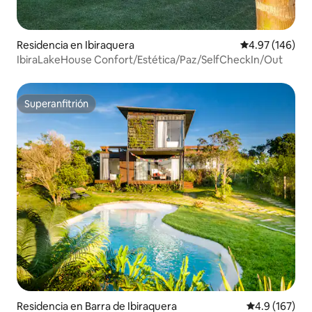
Residencia en Ibiraquera
Calificación pr
4.97 (146)
IbiraLakeHouse Confort/Estética/Paz/SelfCheckIn/Out
Superanfitrión
Superanfitrión
Residencia en Barra de Ibiraquera
Calificación 
4.9 (167)