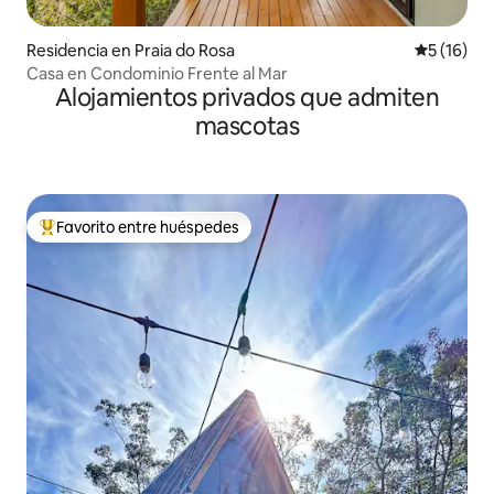
Residencia en Praia do Rosa
Calificaci
5 (16)
Casa en Condominio Frente al Mar
Alojamientos privados que admiten
mascotas
Favorito entre huéspedes
De los mejores en Favorito entre huéspedes