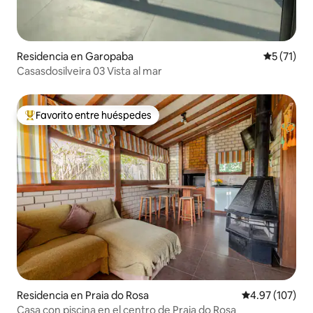
Residencia en Garopaba
Calificaci
5 (71)
Casasdosilveira 03 Vista al mar
Favorito entre huéspedes
De los mejores en Favorito entre huéspedes
Residencia en Praia do Rosa
Calificación p
4.97 (107)
Casa con piscina en el centro de Praia do Rosa