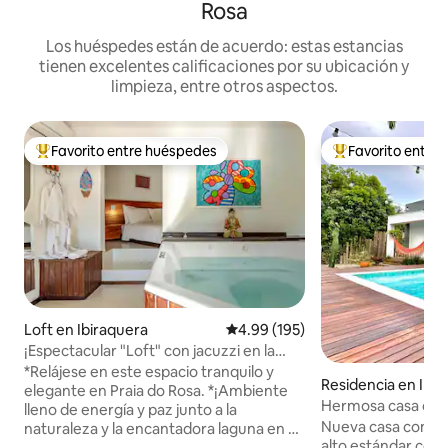
Rosa
Los huéspedes están de acuerdo: estas estancias
tienen excelentes calificaciones por su ubicación y
limpieza, entre otros aspectos.
Favorito entre huéspedes
Favorito entre
De los mejores en Favorito entre huéspedes
De los mejores en
Loft en Ibiraquera
Calificación promedio: 4.99 de 5
4.99 (195)
¡Espectacular "Loft" con jacuzzi en la
playa de Rosa!
*Relájese en este espacio tranquilo y
Residencia en Imb
elegante en Praia do Rosa. *¡Ambiente
Hermosa casa de 
lleno de energía y paz junto a la
en Frontlake
Nueva casa con ai
naturaleza y la encantadora laguna en el
alto estándar con 
medio de Ibiraquera! *Jacuzzi interior