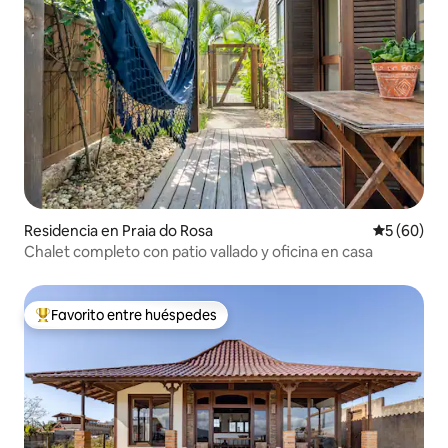
Residencia en Praia do Rosa
Calificaci
5 (60)
Chalet completo con patio vallado y oficina en casa
Favorito entre huéspedes
De los mejores en Favorito entre huéspedes