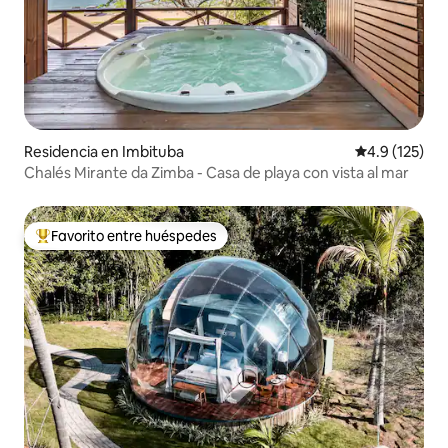
Residencia en Imbituba
Calificación 
4.9 (125)
Chalés Mirante da Zimba - Casa de playa con vista al mar
Favorito entre huéspedes
De los mejores en Favorito entre huéspedes