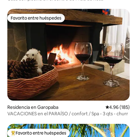
Favorito entre huéspedes
Favorito entre huéspedes
Residencia en Garopaba
Calificación pr
4.96 (185)
VACACIONES en el PARAÍSO / confort / Spa - 3 qts - churr
Favorito entre huéspedes
De los mejores en Favorito entre huéspedes