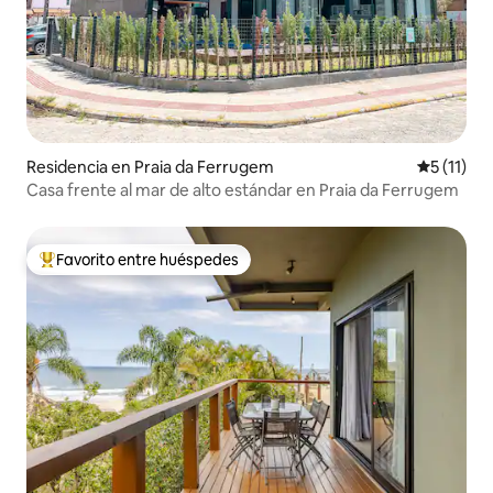
Residencia en Praia da Ferrugem
Calificaci
5 (11)
Casa frente al mar de alto estándar en Praia da Ferrugem
Favorito entre huéspedes
De los mejores en Favorito entre huéspedes