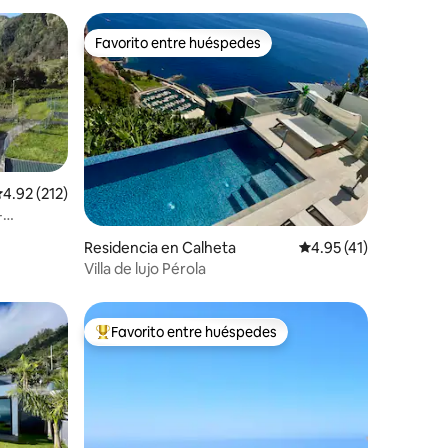
Favorito entre huéspedes
re huéspedes
Favorito entre huéspedes
alificación promedio: 4.92 de 5; 212 evaluaciones
4.92 (212)
-
iones
Residencia en Calheta
Calificación promedio
4.95 (41)
Villa de lujo Pérola
Favorito entre huéspedes
De los mejores en Favorito entre huéspedes