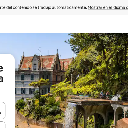
rte del contenido se tradujo automáticamente. 
Mostrar en el idioma o
e
a
vegar usando las teclas de las flechas hacia arriba y hacia abajo, o b