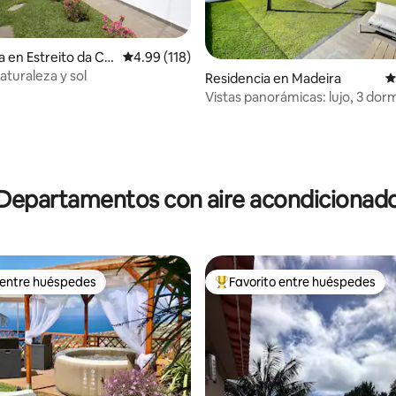
 en Estreito da Cal
Calificación promedio: 4.99 de 5; 118 evaluac
4.99 (118)
naturaleza y sol
4.97 de 5; 116 evaluaciones
Residencia en Madeira
C
Vistas panorámicas: lujo, 3 dorm
piscina climatizada
Departamentos con aire acondicionad
 entre huéspedes
Favorito entre huéspedes
 entre huéspedes
De los mejores en Favorito ent