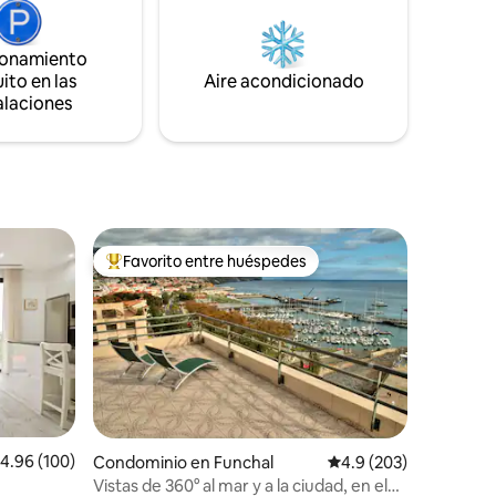
os
une a la comodidad y el lujo, con una
a explorar
piscina natural, Honesty Bar y unas
ionamiento
e campaña
impresionantes vistas al mar y a la
osible que
ito en las
Aire acondicionado
cascada. 💧🌿 Más fotos y vibras:
alaciones
@cantodasfontes
Favorito entre huéspedes
De los mejores en Favorito entre huéspedes
alificación promedio: 4.96 de 5; 100 evaluaciones
4.96 (100)
Condominio en Funchal
Calificación promedio:
4.9 (203)
Vistas de 360° al mar y a la ciudad, en el