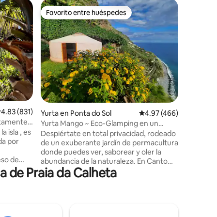
Departam
Favorito entre huéspedes
Favor
Favorito entre huéspedes
De los 
Apartame
deportivo
¡Te damo
vistas al
Marina View! Un fantástico
en Calhet
el sol bri
un lugar f
Lo que ha
realment
espacio pr
iones
infinita co
alificación promedio: 4.83 de 5; 831 evaluaciones
4.83 (831)
Hay traba
Yurta en Ponta do Sol
Calificación promedio: 
4.97 (466)
alrededor
etamente
Yurta Mango ~ Eco-Glamping en un
algunos n
a isla , es
paraíso escondido
Despiértate en total privacidad, rodeado
construcc
da por
de un exuberante jardín de permacultura
trabajo.
donde puedes ver, saborear y oler la
eso de
abundancia de la naturaleza. En Canto
a
 de Praia da Calheta
das Fontes, en el soleado Sítio dos Anjos,
lo hacen
se siente como una primavera eterna
e
durante todo el año, incluso cuando
la costa.
otras partes de Madeira son más frescas.
descansar
Un galardonado eco-glamping
l lugar al
regenerativo donde la sostenibilidad se