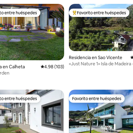
ito entre huéspedes
Favorito entre huéspedes
ejores en Favorito entre huéspedes
De los mejores en Favorito ent
Residencia en Sao Vicente
C
«Just Nature 1» Isla de Madeira 
 4.94 de 5; 17 evaluaciones
a en Calheta
Calificación promedio: 4.98 de 5; 103 evaluac
4.98 (103)
Boaventura
arden
ito entre huéspedes
Favorito entre huéspedes
ejores en Favorito entre huéspedes
Favorito entre huéspedes