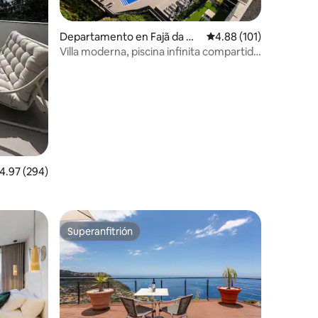
Departamento en Fajã da Ov
Calificación promedio: 
4.88 (101)
elha
Villa moderna, piscina infinita compartida
iones
| SunsetCliff 7
alificación promedio: 4.97 de 5; 294 evaluaciones
4.97 (294)
Superanfitrión
re huéspedes
Superanfitrión