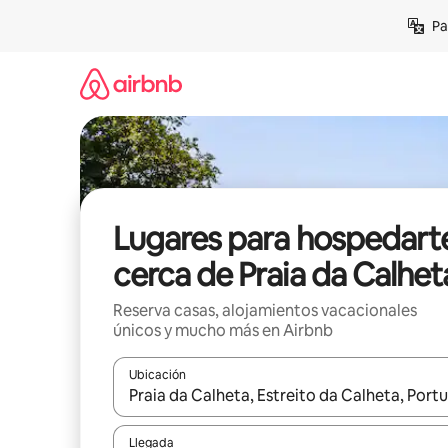
Ir
Pa
al
contenido
Lugares para hospedart
cerca de Praia da Calhet
Reserva casas, alojamientos vacacionales
únicos y mucho más en Airbnb
Ubicación
Cuando los resultados estén disponibles, podrás na
Llegada