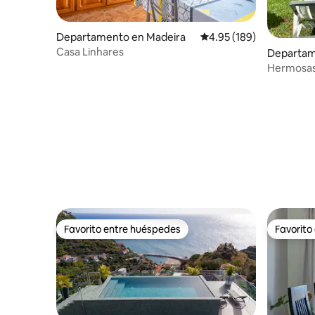
Departamento en Madeira
Calificación promedio: 
4.95 (189)
Casa Linhares
Departam
o Doutor
Hermosas 
Favorito entre huéspedes
Favorito
Favorito entre huéspedes
Favorito