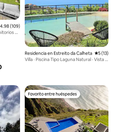
iones
alificación promedio: 4.98 de 5; 109 evaluaciones
4.98 (109)
itorios y
Residencia en Estreito da Calheta
Calificación prome
5 (13)
Villa · Piscina Tipo Laguna Natural · Vista al
o
Mar
Favorito entre huéspedes
re huéspedes
Favorito entre huéspedes