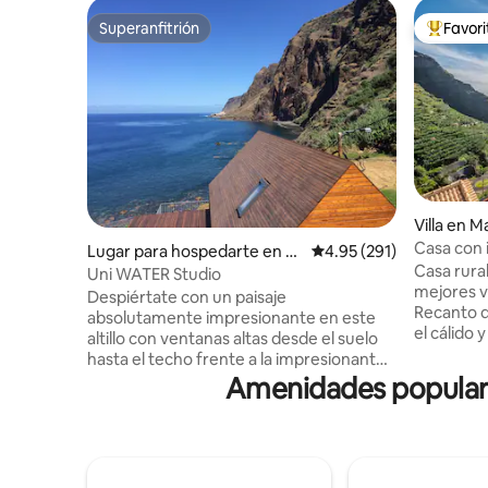
Superanfitrión
Favor
Superanfitrión
De los m
Villa en M
Casa con 
Lugar para hospedarte en Ja
Calificación promedio: 
4.95 (291)
de natura
Casa rural
rdim do Mar
Uni WATER Studio
mejores v
Despiértate con un paisaje
Recanto d
absolutamente impresionante en este
el cálido
altillo con ventanas altas desde el suelo
Sol, en un
hasta el techo frente a la impresionante
excelente 
costa de la isla, que a menudo requieren
Amenidades populare
La propie
una segunda mirada para apreciar
impresion
realmente la belleza que esta magnífica
habitación
isla tiene para ofrecer. El altillo tiene
dormitori
capacidad para dos personas, cuenta con
otro con 2
baño privado, cocina totalmente