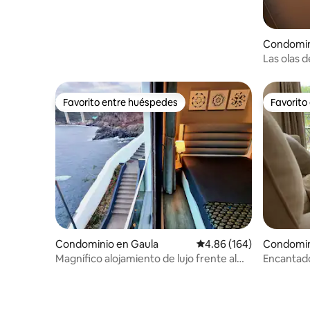
increíbles, estacionamiento y wifi.
Condomin
Las olas d
Favorito entre huéspedes
Favorito
Favorito entre huéspedes
Favorito
Condominio en Gaula
Calificación promedio: 
4.86 (164)
Condomin
Magnífico alojamiento de lujo frente al
Encantado
mar | Aire acondicionado y
playa
estacionamiento gratuito