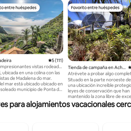
ito entre huéspedes
Favorito entre huéspedes
ejores en Favorito entre huéspedes
Favorito entre huéspedes
adeira
Calificación promedio: 5 de 5; 111 evaluac
5 (111)
impresionantes vistas rodeada
4.95 de 5; 291 evaluaciones
Tienda de campaña en Acha
C
leza
, ubicada en una colina con las
das da Cruz
Atrévete a probar algo compl
istas de Madalena do mar.
diferente
Situado en la parte noroeste de l
el mar está ubicado ubicado en
una ubicación increíble protegi
 y soleado municipio de Ponta do
leyes de conservación que han
a zona privilegiada con
mantenido la zona libre de exc
exposición al sol y vistas al mar.
desarrollo. Con vistas épicas a l
s para alojamientos vacacionales cerca
dad tiene una vista
montaña y al mar (las fotos no 
ante desde cualquier
bien), las tiendas de campaña s
 de la casa. La casa tiene 2
encuentran a 450 metros sobre 
os. Uno con una cama doble y
Si es un lugar para relajarte y 
 camas individuales ; 2 baños;
es lo que más tarde, este sería e