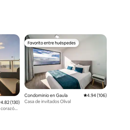
corazón de Funchal
iones
Favorito entre huéspedes
Favorito entre huéspedes
Condominio en Gaula
Calificación promedio: 
4.94 (106)
Casa de invitados Olival
iones
alificación promedio: 4.82 de 5; 130 evaluaciones
4.82 (130)
l corazón