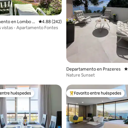
4.95 de 5; 189 evaluaciones
ento en Lombo D
Calificación promedio: 4.88 de 5; 242 evaluac
4.88 (242)
vistas - Apartamento Fontes
Departamento en Prazeres
C
Nature Sunset
 entre huéspedes
Favorito entre huéspedes
 entre huéspedes
De los mejores en Favorito ent