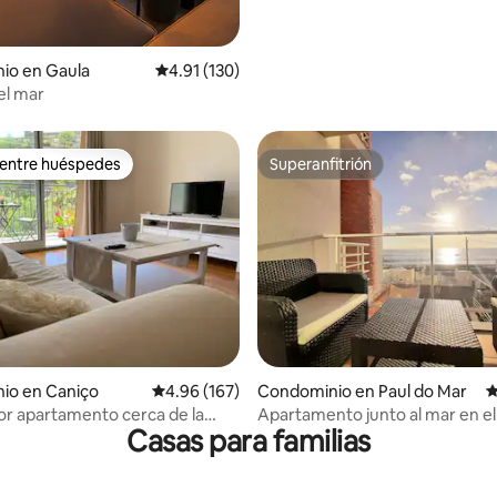
io en Gaula
Calificación promedio: 4.91 de 5; 130 evaluac
4.91 (130)
el mar
 entre huéspedes
Superanfitrión
 entre huéspedes
Superanfitrión
4.86 de 5; 164 evaluaciones
io en Caniço
Calificación promedio: 4.96 de 5; 167 evaluac
4.96 (167)
Condominio en Paul do Mar
C
r apartamento cerca de la
Apartamento junto al mar en e
Casas para familias
de Paúl do Mar