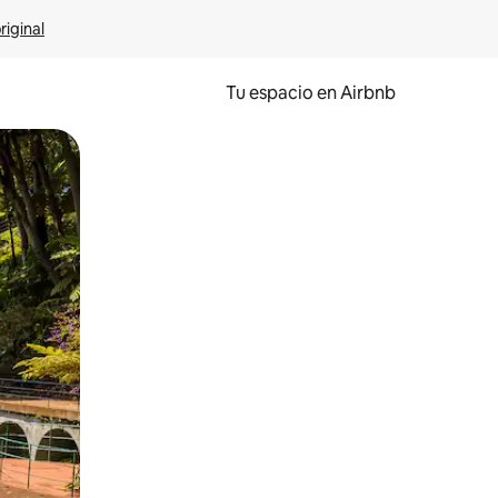
riginal
Tu espacio en Airbnb
ien tocando y deslizando la pantalla.