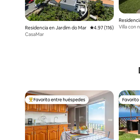
Residencia
heta
Villa con 
Residencia en Jardim do Mar
Calificación promedio: 
4.97 (116)
CasaMar
Favorito entre huéspedes
Favorito
De los mejores en Favorito entre huéspedes
Favorito