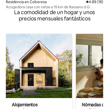
Residencia en Colceresa
Calificación 
4.89 (18)
Acogedora casa con vistas a 15 km de Bassano d.G.
La comodidad de un hogar y unos
precios mensuales fantásticos
Alojamientos
Nómadas digit