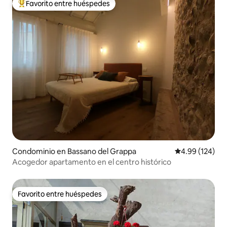
Favorito entre huéspedes
De los mejores en Favorito entre huéspedes
Condominio en Bassano del Grappa
Calificación pr
4.99 (124)
Acogedor apartamento en el centro histórico
Favorito entre huéspedes
Favorito entre huéspedes