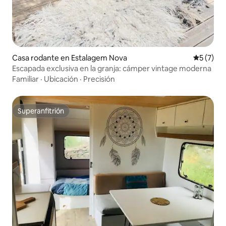
Casa rodante en Estalagem Nova
Calificac
5 (7)
Escapada exclusiva en la granja: cámper vintage moderna
Familiar
·
Ubicación
·
Precisión
Superanfitrión
Superanfitrión