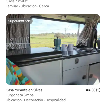
Olivia, "invita"
Familiar
·
Ubicación
·
Cerca
Superanfitrión
Superanfitrión
Casa rodante en Silves
Calificación
4.33 (3)
Furgoneta Simba
Ubicación
·
Decoración
·
Hospitalidad