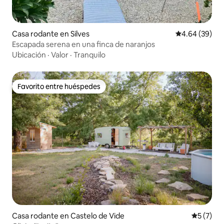
Casa rodante en Silves
Calificación p
4.64 (39)
Escapada serena en una finca de naranjos
Ubicación
·
Valor
·
Tranquilo
Favorito entre huéspedes
Favorito entre huéspedes
Casa rodante en Castelo de Vide
Calificac
5 (7)