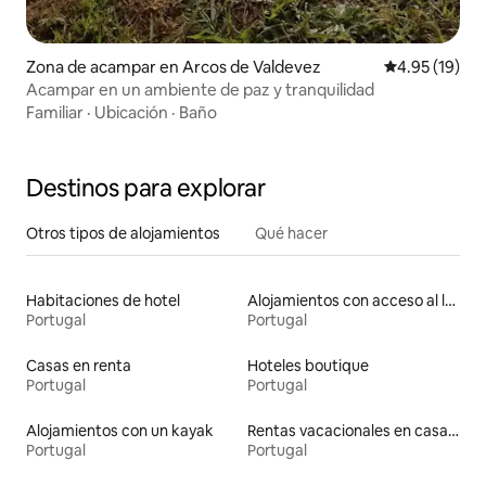
Zona de acampar en Arcos de Valdevez
Calificación 
4.95 (19)
Acampar en un ambiente de paz y tranquilidad
Familiar
·
Ubicación
·
Baño
Destinos para explorar
Otros tipos de alojamientos
Qué hacer
Habitaciones de hotel
Alojamientos con acceso al lago
Portugal
Portugal
Casas en renta
Hoteles boutique
Portugal
Portugal
Alojamientos con un kayak
Rentas vacacionales en casas adosadas
Portugal
Portugal