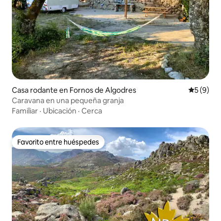
Casa rodante en Fornos de Algodres
Calificac
5 (9)
Caravana en una pequeña granja
Familiar
·
Ubicación
·
Cerca
Favorito entre huéspedes
Favorito entre huéspedes