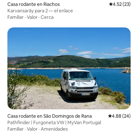
Casa rodante en Riachos
Calificación 
4.52 (23)
Karvansarāy para 2 — el enlace
Familiar
·
Valor
·
Cerca
Casa rodante en São Domingos de Rana
Calificación p
4.88 (24)
Pathfinder | Furgoneta VW | MyVan Portugal
Familiar
·
Valor
·
Amenidades