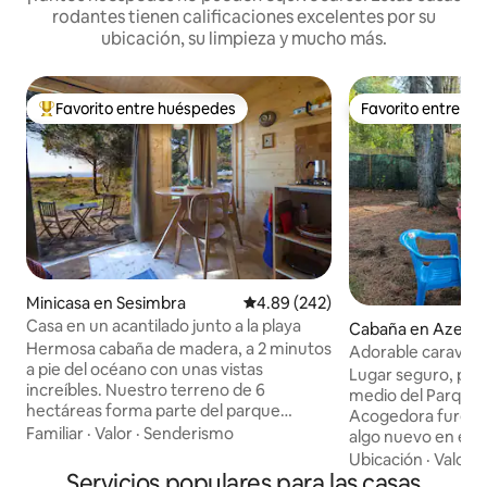
rodantes tienen calificaciones excelentes por su
ubicación, su limpieza y mucho más.
Favorito entre huéspedes
Favorito entre h
De los mejores en Favorito entre huéspedes
Favorito entre h
Minicasa en Sesimbra
Calificación promedio: 4.89 de 5
4.89 (242)
Casa en un acantilado junto a la playa
Cabaña en Azeitã
Hermosa cabaña de madera, a 2 minutos
Adorable caravana
a pie del océano con unas vistas
Lugar seguro, priv
increíbles. Nuestro terreno de 6
medio del Parque 
hectáreas forma parte del parque
Acogedora furgon
natural de Arrabida. La cabaña tiene
Familiar
·
Valor
·
Senderismo
algo nuevo en est
vistas directas al mar con atardeceres
los productos para coc
Ubicación
·
Valor
·
mágicos. Hermosas playas y una costa
Servicios populares para las casas
caliente adentro y W