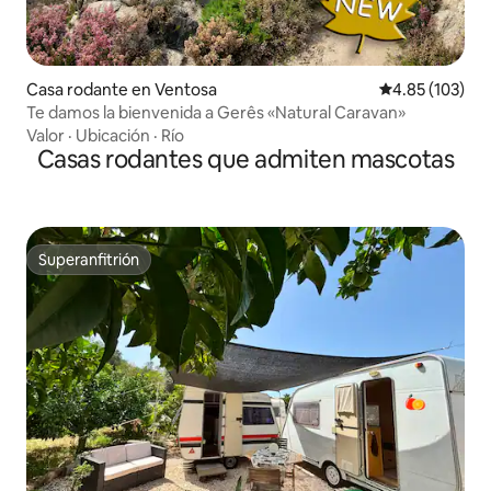
Casa rodante en Ventosa
Calificación p
4.85 (103)
Te damos la bienvenida a Gerês «Natural Caravan»
Valor
·
Ubicación
·
Río
Casas rodantes que admiten mascotas
Superanfitrión
Superanfitrión