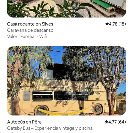
Casa rodante en Silves
Calificación 
4.78 (18)
Caravana de descanso
Valor
·
Familiar
·
Wifi
Autobús en Pêra
Calificación 
4.77 (64)
Gatsby Bus – Experiencia vintage y piscina