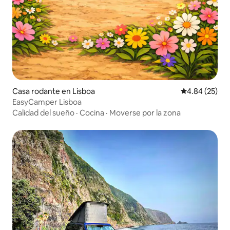
Casa rodante en Lisboa
Calificación p
4.84 (25)
EasyCamper Lisboa
Calidad del sueño
·
Cocina
·
Moverse por la zona