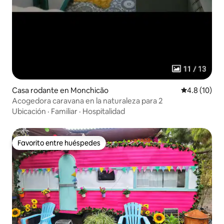
Casa rodante en Monchicão
Calificación
4.8 (10)
Acogedora caravana en la naturaleza para 2
Ubicación
·
Familiar
·
Hospitalidad
Favorito entre huéspedes
Favorito entre huéspedes