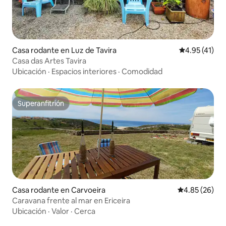
Casa rodante en Luz de Tavira
Calificación 
4.95 (41)
Casa das Artes Tavira
Ubicación
·
Espacios interiores
·
Comodidad
Superanfitrión
Superanfitrión
Casa rodante en Carvoeira
Calificación p
4.85 (26)
Caravana frente al mar en Ericeira
Ubicación
·
Valor
·
Cerca