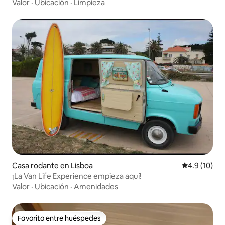
Valor
·
Ubicación
·
Limpieza
Casa rodante en Lisboa
Calificación
4.9 (10)
¡La Van Life Experience empieza aquí!
Valor
·
Ubicación
·
Amenidades
Favorito entre huéspedes
Favorito entre huéspedes