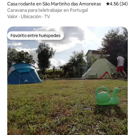
Casa rodante en São Martinho das Amoreiras
Calificación p
4.56 (34)
Caravana para teletrabajar en Portugal
Valor
·
Ubicación
·
TV
Favorito entre huéspedes
Favorito entre huéspedes