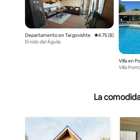
Departamento en Targovishte
Calificación promedio
4.75 (8)
El nido del Águila
Villa en 
Villa Pom
La comodidad