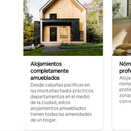
Alojamientos
Nóma
completamente
profe
amueblados
Aloj
nómad
Desde cabañas pacíficas en
profe
las montañas hasta prácticos
zonas
departamentos en el medio
con w
de la ciudad, estos
alojamientos amueblados
tienen todas las amenidades
de un hogar.