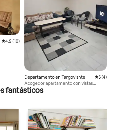
Calificación promedio: 4.9 de 5; 10 evaluaciones
4.9 (10)
iones
Departamento en Targovishte
Calificación prom
5 (4)
Acogedor apartamento con vistas
s fantásticos
panorámicas al centro.