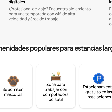
digitales
i
¿Profesional de viaje? Encuentra alojamiento
E
para una temporada con wifi de alta
c
velocidad y área de trabajo.
a
c
enidades populares para estancias lar
Zona para
Estacionamien
Se admiten
trabajar con
gratuito en la
mascotas
computadora
instalaciones
portátil