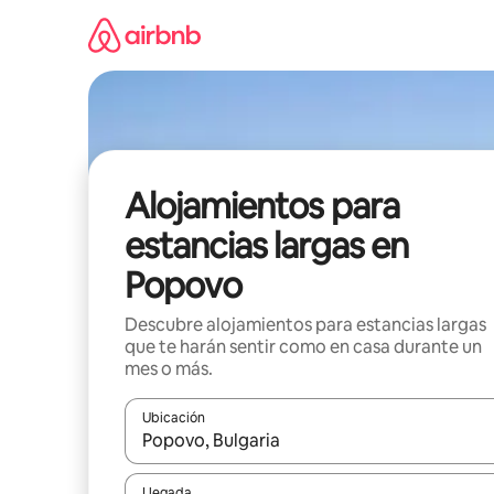
Ir
al
contenido
Alojamientos para
estancias largas en
Popovo
Descubre alojamientos para estancias largas
que te harán sentir como en casa durante un
mes o más.
Ubicación
Cuando los resultados estén disponibles, podrás na
Llegada