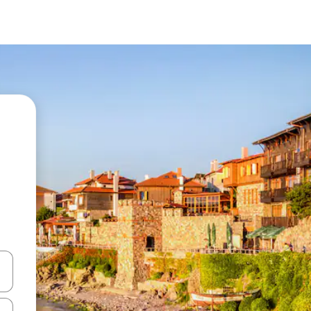
vegar usando las teclas de las flechas hacia arriba y hacia abajo, o b