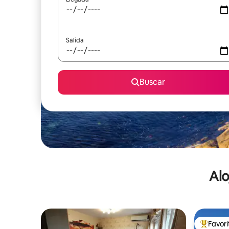
Salida
Buscar
Alo
Favor
De los m