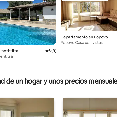
: 4.75 de 5; 8 evaluaciones
Departamento en Popovo
Popovo Casa con vistas
Pomoshtitsa
Calificación promedio: 5 de 5; 9 evaluac
5 (9)
oshtitsa
 de un hogar y unos precios mensuale