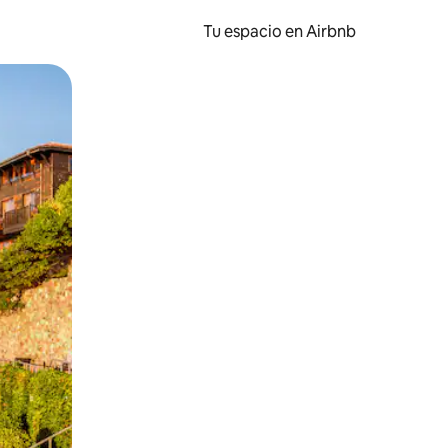
Tu espacio en Airbnb
ien tocando y deslizando la pantalla.