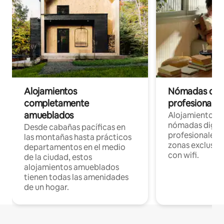
Alojamientos
Nómadas digit
completamente
profesionales 
amueblados
Alojamientos 
nómadas digita
Desde cabañas pacíficas en
profesionales d
las montañas hasta prácticos
zonas exclusiva
departamentos en el medio
con wifi.
de la ciudad, estos
alojamientos amueblados
tienen todas las amenidades
de un hogar.