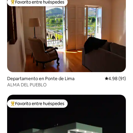
Favorito entre huéspedes
De los mejores en Favorito entre huéspedes
Departamento en Ponte de Lima
Calificación 
4.98 (91)
ALMA DEL PUEBLO
Favorito entre huéspedes
De los mejores en Favorito entre huéspedes