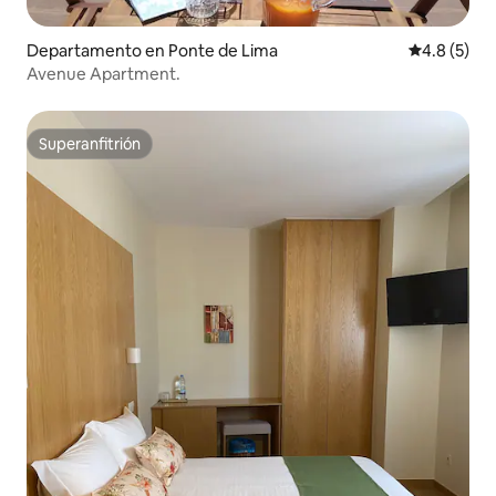
Departamento en Ponte de Lima
Calificació
4.8 (5)
Avenue Apartment.
Superanfitrión
Superanfitrión