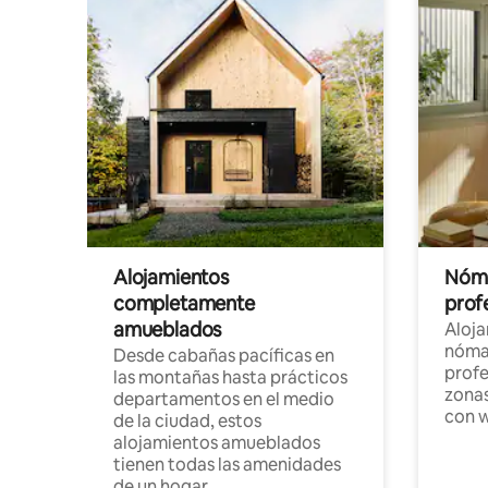
Alojamientos
Nóma
completamente
profe
amueblados
Aloj
nómad
Desde cabañas pacíficas en
profe
las montañas hasta prácticos
zonas
departamentos en el medio
con w
de la ciudad, estos
alojamientos amueblados
tienen todas las amenidades
de un hogar.