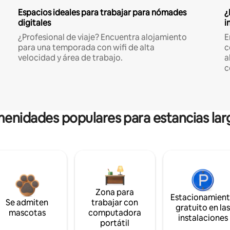
Espacios ideales para trabajar para nómades
¿
digitales
i
¿Profesional de viaje? Encuentra alojamiento
E
para una temporada con wifi de alta
c
velocidad y área de trabajo.
a
c
enidades populares para estancias lar
Zona para
Estacionamien
Se admiten
trabajar con
gratuito en la
mascotas
computadora
instalaciones
portátil