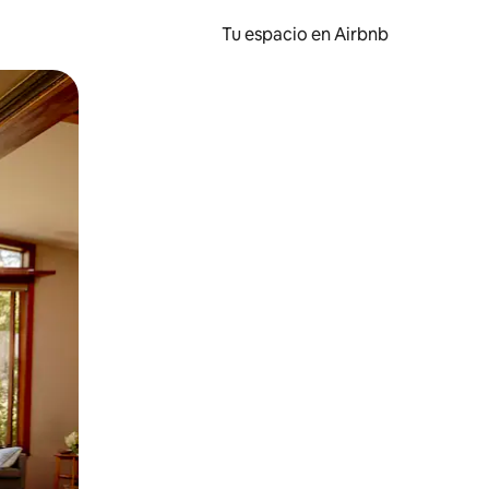
Tu espacio en Airbnb
ien tocando y deslizando la pantalla.