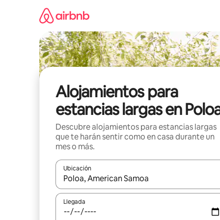
Ir
al
contenido
Alojamientos para
estancias largas en Polo
Descubre alojamientos para estancias largas
que te harán sentir como en casa durante un
mes o más.
Ubicación
Cuando los resultados estén disponibles, podrás na
Llegada