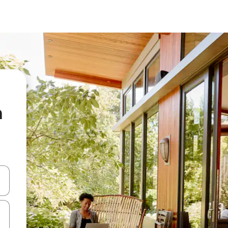
a
vegar usando las teclas de las flechas hacia arriba y hacia abajo, o b