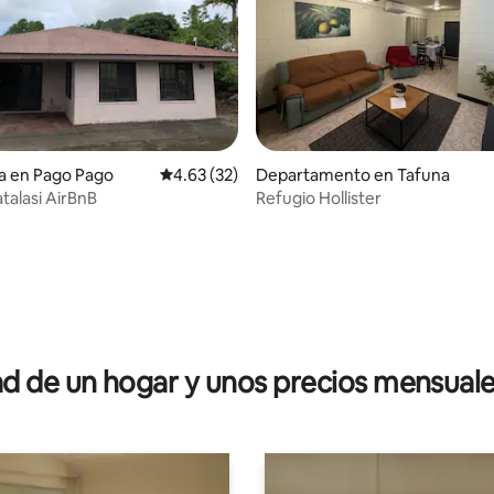
a en Pago Pago
Calificación promedio: 4.63 de 5; 32 evaluac
4.63 (32)
Departamento en Tafuna
alasi AirBnB
Refugio Hollister
dio: 5 de 5; 3 evaluaciones
 de un hogar y unos precios mensuale