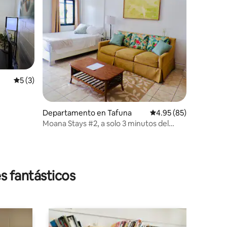
iones
Calificación promedio: 5 de 5; 3 evaluaciones
5 (3)
Departamento en Tafuna
Calificación promedio:
4.95 (85)
Moana Stays #2, a solo 3 minutos del
aeropuerto
s fantásticos