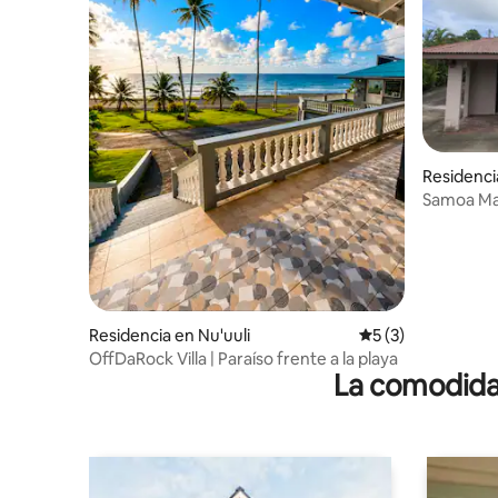
Residenci
Samoa Mat
Residencia en Nu'uuli
Calificación prome
5 (3)
OffDaRock Villa | Paraíso frente a la playa
La comodidad