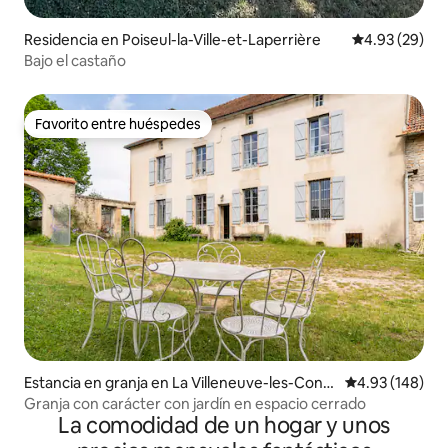
Residencia en Poiseul-la-Ville-et-Laperrière
Calificación p
4.93 (29)
Bajo el castaño
Favorito entre huéspedes
Favorito entre huéspedes
Estancia en granja en La Villeneuve-les-Conv
Calificación pr
4.93 (148)
ers
Granja con carácter con jardín en espacio cerrado
La comodidad de un hogar y unos