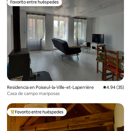
Favorito entre huéspedes
Favorito entre huéspedes
Residencia en Poiseul-la-Ville-et-Laperrière
Calificación p
4.94 (35)
Casa de campo mariposas
Favorito entre huéspedes
De los mejores en Favorito entre huéspedes