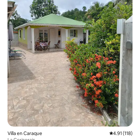
Villa en Caraque
Calificación p
4.91 (118)
La Ceriserais