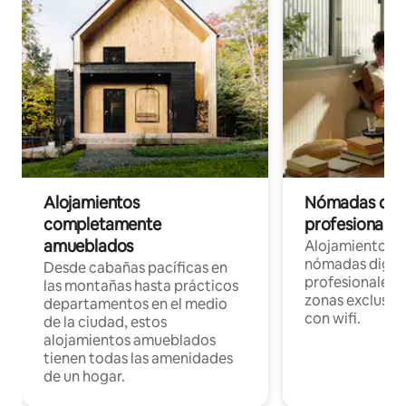
Alojamientos
Nómadas digit
completamente
profesionales 
amueblados
Alojamientos 
nómadas digita
Desde cabañas pacíficas en
profesionales d
las montañas hasta prácticos
zonas exclusiva
departamentos en el medio
con wifi.
de la ciudad, estos
alojamientos amueblados
tienen todas las amenidades
de un hogar.