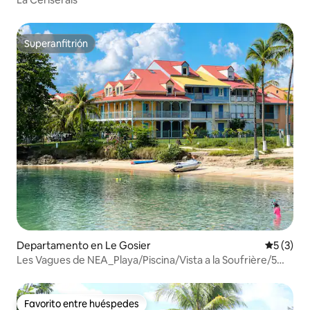
Superanfitrión
Superanfitrión
Departamento en Le Gosier
Calificac
5 (3)
Les Vagues de NEA_Playa/Piscina/Vista a la Soufrière/5
habitaciones
Favorito entre huéspedes
Favorito entre huéspedes