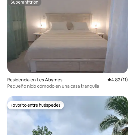
Superanfitrión
Superanfitrión
Residencia en Les Abymes
Calificación 
4.82 (11)
Pequeño nido cómodo en una casa tranquila
Favorito entre huéspedes
Favorito entre huéspedes