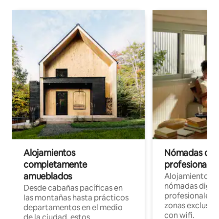
Alojamientos
Nómadas digit
completamente
profesionales 
amueblados
Alojamientos 
nómadas digita
Desde cabañas pacíficas en
profesionales d
las montañas hasta prácticos
zonas exclusiva
departamentos en el medio
con wifi.
de la ciudad, estos