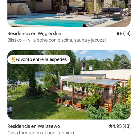
Residencia en Węgierskie
Calificaci
5 (13)
Blissko — villa boho con piscina, sauna y jacuzzi
Favorito entre huéspedes
De los mejores en Favorito entre huéspedes
Residencia en Waliszewo
Calificación 
4.95 (43)
Casa familiar en el lago Lednicki