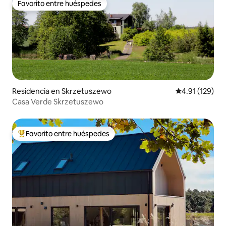
Favorito entre huéspedes
Favorito entre huéspedes
Residencia en Skrzetuszewo
Calificación p
4.91 (129)
Casa Verde Skrzetuszewo
Favorito entre huéspedes
De los mejores en Favorito entre huéspedes