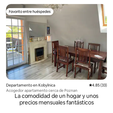
Favorito entre huéspedes
Favorito entre huéspedes
Departamento en Kobylnica
Calificación 
4.85 (33)
Acogedor apartamento cerca de Poznan
La comodidad de un hogar y unos
precios mensuales fantásticos