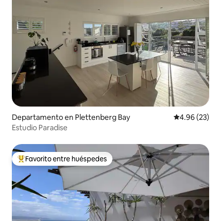
Departamento en Plettenberg Bay
Calificación p
4.96 (23)
Estudio Paradise
Favorito entre huéspedes
De los mejores en Favorito entre huéspedes