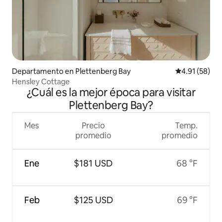
Departamento en Plettenberg Bay
Calificación 
4.91 (58)
Hensley Cottage
¿Cuál es la mejor época para visitar
Plettenberg Bay?
Mes
Precio
Temp.
promedio
promedio
Ene
$181 USD
68 °F
Feb
$125 USD
69 °F