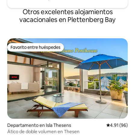
Otros excelentes alojamientos
vacacionales en Plettenberg Bay
Favorito entre huéspedes
Favorito entre huéspedes
Departamento en Isla Thesens
Calificación 
4.91 (96)
Ático de doble volumen en Thesen