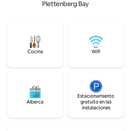
Plettenberg Bay
arriba. A los huéspedes les encantan el
estética minimalista. Ubicada e
braai (asador) interior y el horno para
tranquilas tierras 
pizza. Hay chimeneas para mantenerte
de la bahía de Ple
caliente; se proporciona leña. Alberca de
propiedad combina 
uso exclusivo con vista al vlei, área de
campo con impresi
terraza para tomar el sol e
costeras. Disfruta 
impresionantes vistas, además de
pintorescas rutas 
regaderas al aire libre. Incluye
esplendor de lo qu
estacionamiento seguro y WiFi gratuito.
ofrecer, todo en u
Cocina
Wifi
Estacionamiento
Alberca
gratuito en las
instalaciones