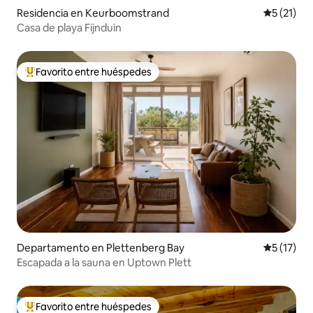
Residencia en Keurboomstrand
Calificaci
5 (21)
Casa de playa Fijnduin
Favorito entre huéspedes
De los mejores en Favorito entre huéspedes
Departamento en Plettenberg Bay
Calificaci
5 (17)
Escapada a la sauna en Uptown Plett
Favorito entre huéspedes
De los mejores en Favorito entre huéspedes