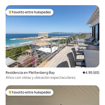
Favorito entre huéspedes
De los mejores en Favorito entre huéspedes
Residencia en Plettenberg Bay
Calificación p
4.95 (65)
Ático con vistas y ubicación espectaculares.
Favorito entre huéspedes
De los mejores en Favorito entre huéspedes