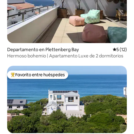
Departamento en Plettenberg Bay
Calificaci
5 (12)
Hermoso bohemio | Apartamento Luxe de 2 dormitorios
Favorito entre huéspedes
De los mejores en Favorito entre huéspedes