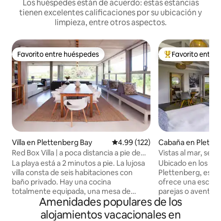
Los huéspedes están de acuerdo: estas estancias
tienen excelentes calificaciones por su ubicación y
limpieza, entre otros aspectos.
Favorito entre huéspedes
Favorito entre
Favorito entre huéspedes
De los mejores en
Villa en Plettenberg Bay
Calificación promedio: 4.99 de 5
4.99 (122)
Cabaña en Plette
Red Box Villa | a poca distancia a pie de
Vistas al mar, sen
Robberg Beach | capacidad para 12
Wildside Cabin
La playa está a 2 minutos a pie. La lujosa
Ubicado en los aca
personas
villa consta de seis habitaciones con
Plettenberg, este
baño privado. Hay una cocina
ofrece una escapa
totalmente equipada, una mesa de
parejas o aventure
Amenidades populares de los
comedor para 12 personas, un salón en la
buscan reconectar
planta baja y áreas de entretenimiento.
Nuestra acogedora
alojamientos vacacionales en
Además, hay una sala de TV en el piso de
cuidadosamente d