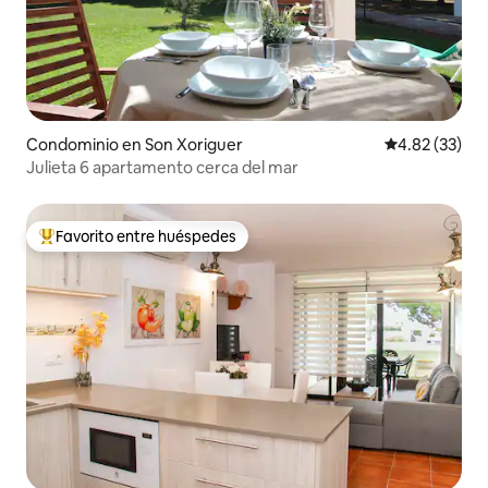
Condominio en Son Xoriguer
Calificación 
4.82 (33)
Julieta 6 apartamento cerca del mar
Favorito entre huéspedes
De los mejores en Favorito entre huéspedes