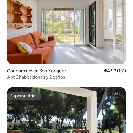
Condominio en Son Xoriguer
Calificación p
4.92 (131)
Apt 2 habitaciones y 2 baños
Superanfitrión
Superanfitrión