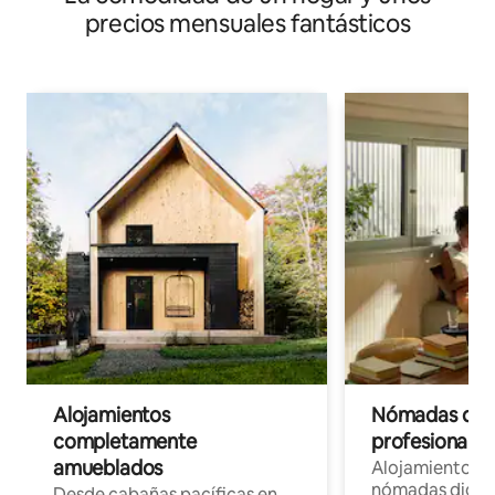
precios mensuales fantásticos
Alojamientos
Nómadas digit
completamente
profesionales 
amueblados
Alojamientos 
nómadas digita
Desde cabañas pacíficas en