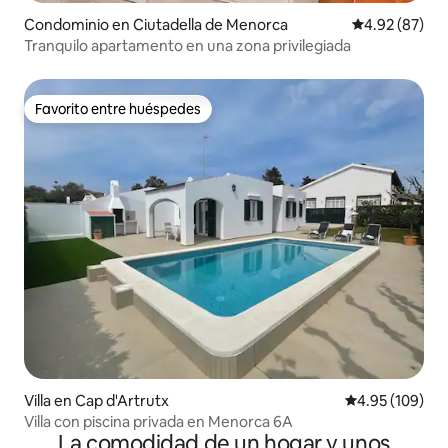
Condominio en Ciutadella de Menorca
Calificación p
4.92 (87)
Tranquilo apartamento en una zona privilegiada
Favorito entre huéspedes
Favorito entre huéspedes
Villa en Cap d'Artrutx
Calificación pr
4.95 (109)
Villa con piscina privada en Menorca 6A
La comodidad de un hogar y unos