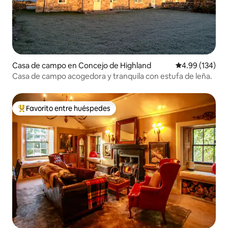
Casa de campo en Concejo de Highland
Calificación pr
4.99 (134)
Casa de campo acogedora y tranquila con estufa de leña.
Favorito entre huéspedes
De los mejores en Favorito entre huéspedes