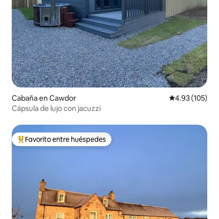
Cabaña en Cawdor
Calificación p
4.93 (105)
Cápsula de lujo con jacuzzi
Favorito entre huéspedes
De los mejores en Favorito entre huéspedes