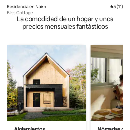
Residencia en Nairn
Calificaci
5 (11)
Bliss Cottage
La comodidad de un hogar y unos
precios mensuales fantásticos
Alojamientos
Nómadas digit