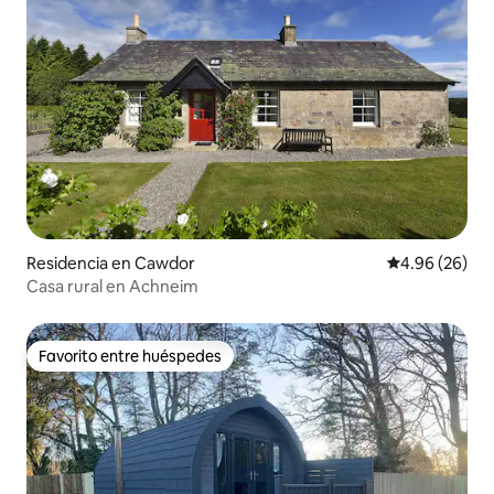
Residencia en Cawdor
Calificación p
4.96 (26)
Casa rural en Achneim
Favorito entre huéspedes
Favorito entre huéspedes