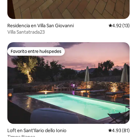
Residencia en Villa San Giovanni
Calificación 
4.92 (13)
Villa Santatrada23
Favorito entre huéspedes
Favorito entre huéspedes
Loft en Sant'Ilario dello Ionio
Calificación 
4.93 (81)
Timpa Bianca