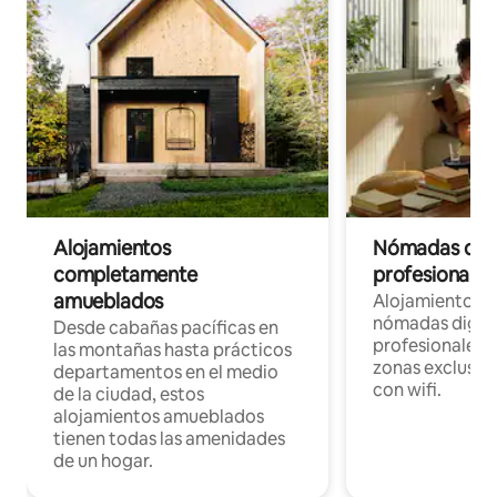
Alojamientos
Nómadas digit
completamente
profesionales 
amueblados
Alojamientos 
nómadas digita
Desde cabañas pacíficas en
profesionales d
las montañas hasta prácticos
zonas exclusiva
departamentos en el medio
con wifi.
de la ciudad, estos
alojamientos amueblados
tienen todas las amenidades
de un hogar.