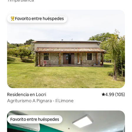
Favorito entre huéspedes
De los mejores en Favorito entre huéspedes
Residencia en Locri
Calificación pr
4.99 (105)
Agriturismo A Pignara - Il Limone
Favorito entre huéspedes
Favorito entre huéspedes