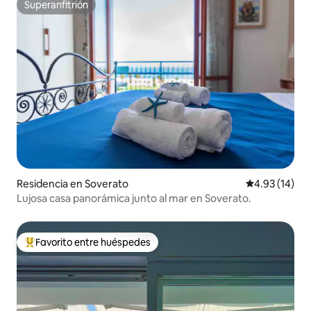
Superanfitrión
Superanfitrión
Residencia en Soverato
Calificación 
4.93 (14)
Lujosa casa panorámica junto al mar en Soverato.
Favorito entre huéspedes
De los mejores en Favorito entre huéspedes