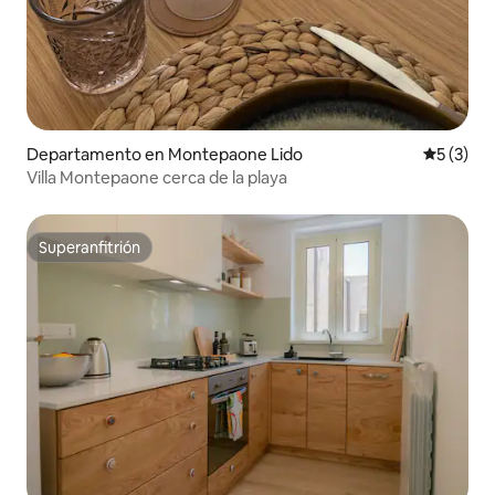
Departamento en Montepaone Lido
Calificac
5 (3)
Villa Montepaone cerca de la playa
Superanfitrión
Superanfitrión