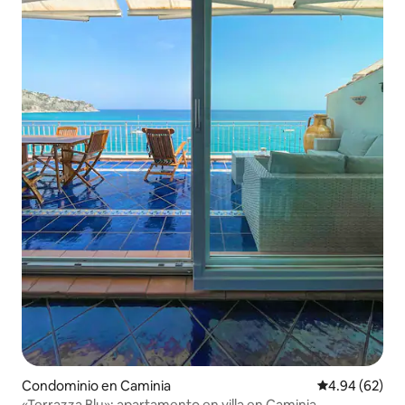
Condominio en Caminia
Calificación p
4.94 (62)
«Terrazza Blu»: apartamento en villa en Caminia