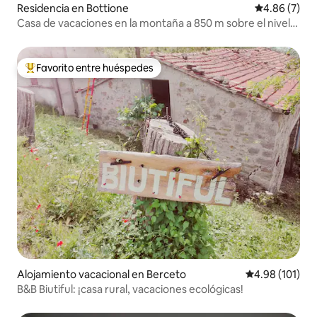
Residencia en Bottione
Calificación
4.86 (7)
Casa de vacaciones en la montaña a 850 m sobre el nivel
del mar con una vista impresionante
Favorito entre huéspedes
De los mejores en Favorito entre huéspedes
Alojamiento vacacional en Berceto
Calificación p
4.98 (101)
B&B Biutiful: ¡casa rural, vacaciones ecológicas!