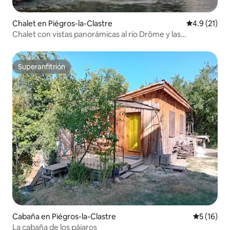
Chalet en Piégros-la-Clastre
Calificación
4.9 (21)
Chalet con vistas panorámicas al río Drôme y las
montañas
Superanfitrión
Superanfitrión
Cabaña en Piégros-la-Clastre
Calificaci
5 (16)
La cabaña de los pájaros