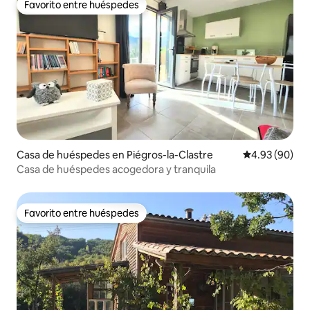
Favorito entre huéspedes
Favorito entre huéspedes
Casa de huéspedes en Piégros-la-Clastre
Calificación p
4.93 (90)
Casa de huéspedes acogedora y tranquila
Favorito entre huéspedes
Favorito entre huéspedes