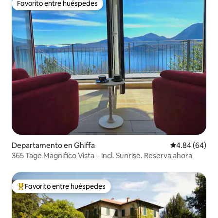
Favorito entre huéspedes
Favorito entre huéspedes
Departamento en Ghiffa
Calificación p
4.84 (64)
365 Tage Magnifico Vista – incl. Sunrise. Reserva ahora
Favorito entre huéspedes
De los mejores en Favorito entre huéspedes