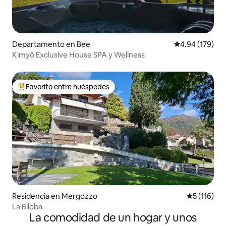
Departamento en Bee
Calificación pr
4.94 (179)
Kimyô Exclusive House SPA y Wellness
Favorito entre huéspedes
De los mejores en Favorito entre huéspedes
Residencia en Mergozzo
Calificació
5 (116)
La Biloba
La comodidad de un hogar y unos