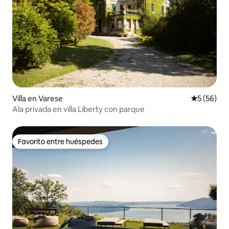
Villa en Varese
Calificaci
5 (56)
Ala privada en villa Liberty con parque
Favorito entre huéspedes
Favorito entre huéspedes