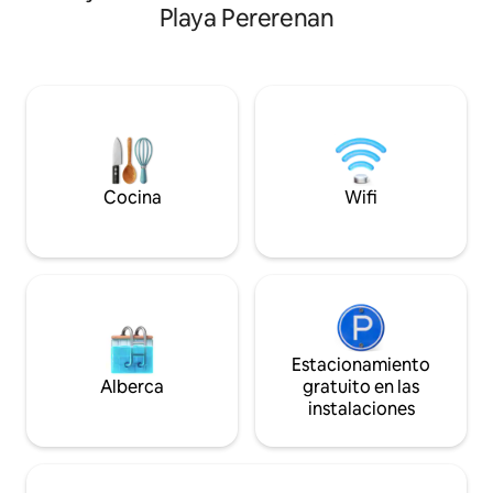
días a la semana. Enorme sala de estar
Playa Pererenan
abierta, una pisci
separada con aire acondicionado. 2
comodidades mode
dormitorios de lujo tamaño king con
parejas, familias o
baño privado + sofá. Nuestro fantástico
volver a conectar. 
personal hace masajes en casa y se
profundizar en un vi
organizan fácilmente almuerzos o cenas
traslados directos
especiales. 3 televisores que incluyen
disponibles para qu
Sony de 75". Fácil acceso a los clubes
sean sencillas. Po
Berawa y Echo Beach Finns, Atlas, The
nosotros para obt
Lawn, etc.
Cocina
Wifi
Estacionamiento
Alberca
gratuito en las
instalaciones