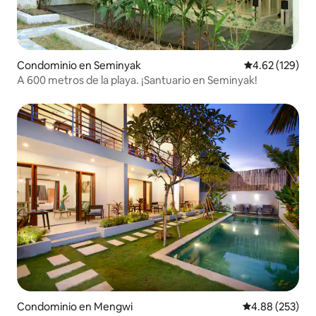
Condominio en Seminyak
Calificación p
4.62 (129)
A 600 metros de la playa. ¡Santuario en Seminyak!
Condominio en Mengwi
Calificación pr
4.88 (253)