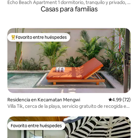
Echo Beach Apartment 1 dormitorio, tranquilo y privado, a
Casas para familias
100 metros de la playa
Favorito entre huéspedes
De los mejores en Favorito entre huéspedes
Residencia en Kecamatan Mengwi
Calificación p
4.99 (72)
Villa Tik, cerca de la playa, servicio gratuito de recogida en
el aeropuerto
Favorito entre huéspedes
Favorito entre huéspedes