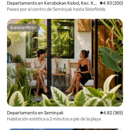
Departamento en Kerobokan Kelod, Kec. Ku
Calificación pr
4.93 (200)
ta Utara, Kabupaten Badung
Paseo por el centro de Seminyak hasta Sistefields
Superanfitrión
Superanfitrión
Departamento en Seminyak
Calificación pr
4.82 (365)
Habitación estética a 2 minutos a pie de la playa