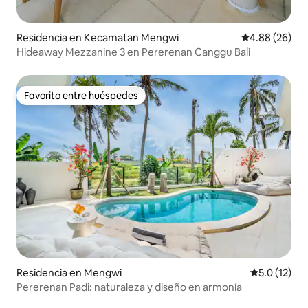
Residencia en Kecamatan Mengwi
Calificación p
4.88 (26)
Hideaway Mezzanine 3 en Pererenan Canggu Bali
Favorito entre huéspedes
Favorito entre huéspedes
Residencia en Mengwi
Calificación
5.0 (12)
Pererenan Padi: naturaleza y diseño en armonía