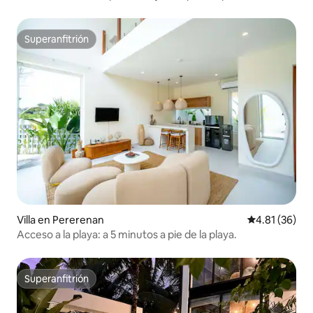
Superanfitrión
Superanfitrión
Villa en Pererenan
Calificación 
4.81 (36)
Acceso a la playa: a 5 minutos a pie de la playa.
Superanfitrión
Superanfitrión