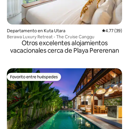
Departamento en Kuta Utara
Calificación 
4.77 (39)
Berawa Luxury Retreat - The Cruise Canggu
Otros excelentes alojamientos
vacacionales cerca de Playa Pererenan
Favorito entre huéspedes
Favorito entre huéspedes