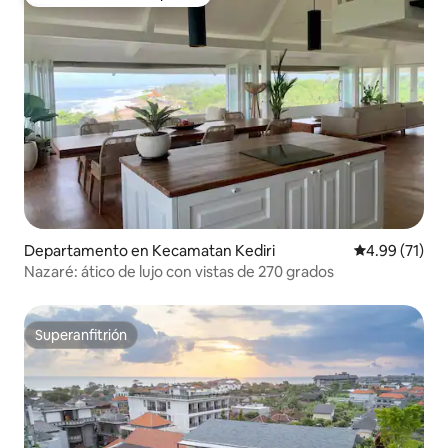
Favorito entre huéspedes
Departamento en Kecamatan Kediri
Calificación 
4.99 (71)
Nazaré: ático de lujo con vistas de 270 grados
Superanfitrión
Superanfitrión