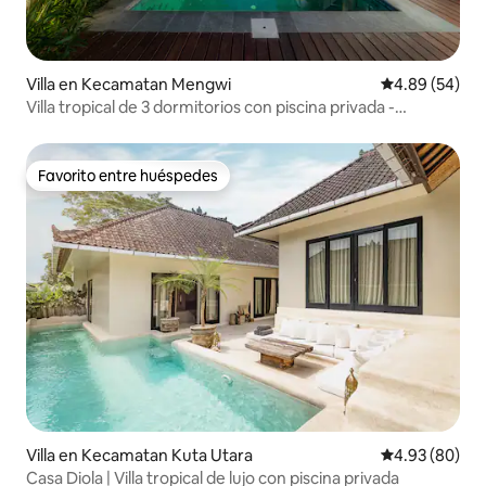
Villa en Kecamatan Mengwi
Calificación p
4.89 (54)
Villa tropical de 3 dormitorios con piscina privada -
Pererenan
Favorito entre huéspedes
Favorito entre huéspedes
Villa en Kecamatan Kuta Utara
Calificación p
4.93 (80)
Casa Diola | Villa tropical de lujo con piscina privada