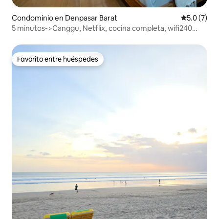
Condominio en Denpasar Barat
Calificació
5.0 (7)
5 minutos->Canggu, Netflix, cocina completa, wifi240
mbps
Favorito entre huéspedes
Favorito entre huéspedes