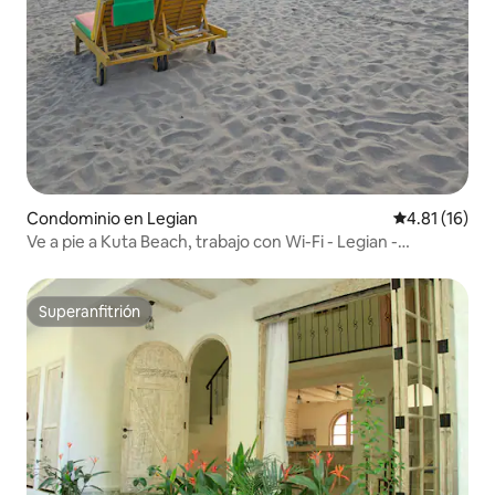
Condominio en Legian
Calificación 
4.81 (16)
Ve a pie a Kuta Beach, trabajo con Wi-Fi - Legian -
Seminyak
Superanfitrión
Superanfitrión