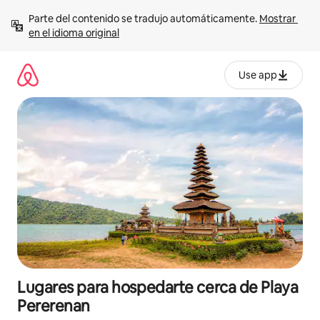
Ir
Parte del contenido se tradujo automáticamente. 
Mostrar 
al
en el idioma original
contenido
Use app
Lugares para hospedarte cerca de Playa
Pererenan