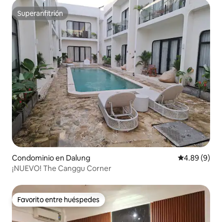
Superanfitrión
Superanfitrión
Condominio en Dalung
Calificación
4.89 (9)
¡NUEVO! The Canggu Corner
Favorito entre huéspedes
Favorito entre huéspedes