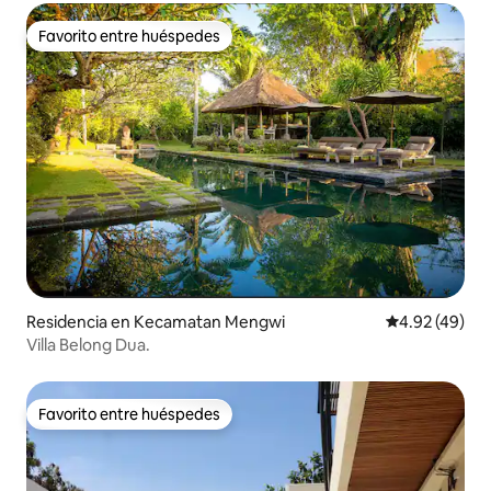
Favorito entre huéspedes
Favorito entre huéspedes
Residencia en Kecamatan Mengwi
Calificación 
4.92 (49)
Villa Belong Dua.
Favorito entre huéspedes
Favorito entre huéspedes