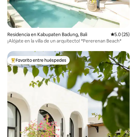
Residencia en Kabupaten Badung, Bali
Calificación
5.0 (25)
¡Alójate en la villa de un arquitecto! *Pererenan Beach*
Favorito entre huéspedes
De los mejores en Favorito entre huéspedes