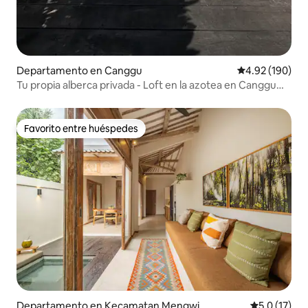
Departamento en Canggu
Calificación pr
4.92 (190)
Tu propia alberca privada - Loft en la azotea en Canggu
con 2 camas
Favorito entre huéspedes
Favorito entre huéspedes
Departamento en Kecamatan Mengwi
Calificación
5.0 (17)