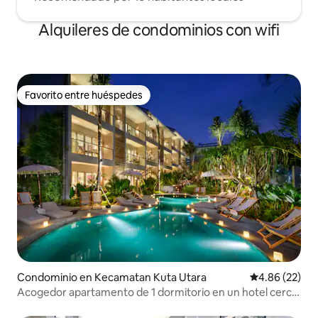
Alquileres de condominios con wifi
Favorito entre huéspedes
Favorito entre huéspedes
Condominio en Kecamatan Kuta Utara
Calificación p
4.86 (22)
Acogedor apartamento de 1 dormitorio en un hotel cerca
de la playa.