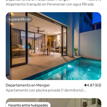
Alojamiento tranquilo en Perenenan con agua filtrada
Superanfitrión
Superanfitrión
Departamento en Mengwi
Calificación p
4.87 (63)
Apartamento con piscina privada (1 dormitorio):
2 habitaciones y wifi rápido
Favorito entre huéspedes