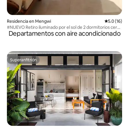
Residencia en Mengwi
Calificación
5.0 (16)
#NUEVO Retiro iluminado por el sol de 2 dormitorios cerca
Departamentos con aire acondicionado
de la PLAYA con azotea
Superanfitrión
Superanfitrión