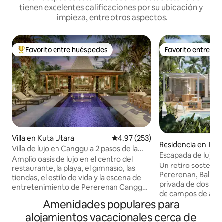
tienen excelentes calificaciones por su ubicación y
limpieza, entre otros aspectos.
Favorito entre huéspedes
Favorito entre h
De los mejores en Favorito entre huéspedes
Favorito entre h
Villa en Kuta Utara
Calificación promedio: 4.97 de 5
4.97 (253)
Residencia en Pe
Villa de lujo en Canggu a 2 pasos de la
Escapada de lujo: v
playa y el entretenimiento
Amplio oasis de lujo en el centro del
con piscina y vist
Un retiro sostenibl
restaurante, la playa, el gimnasio, las
Pererenan, Bali. Est
tiendas, el estilo de vida y la escena de
privada de dos re
entretenimiento de Pererenan Canggu.
de campos de arro
Enorme villa de 900 metros cuadrados
Amenidades populares para
un río que fluye c
con bonita piscina. Fácil acceso a pie a las
histórico. A pocos
alojamientos vacacionales cerca de
calles principales. Desayuno y limpieza 5
playas, ofrece un 