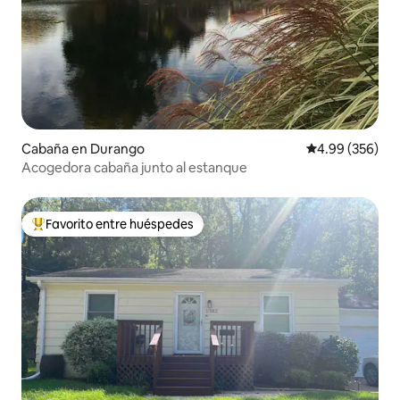
Cabaña en Durango
Calificación pr
4.99 (356)
Acogedora cabaña junto al estanque
Favorito entre huéspedes
De los mejores en Favorito entre huéspedes