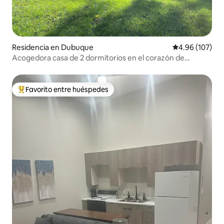
Residencia en Dubuque
Calificación pr
4.96 (107)
Acogedora casa de 2 dormitorios en el corazón de
Dubuque
Favorito entre huéspedes
De los mejores en Favorito entre huéspedes