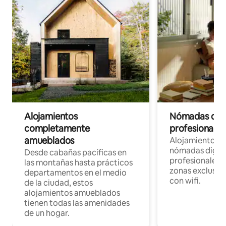
Alojamientos
Nómadas digit
completamente
profesionales 
amueblados
Alojamientos 
nómadas digita
Desde cabañas pacíficas en
profesionales d
las montañas hasta prácticos
zonas exclusiva
departamentos en el medio
con wifi.
de la ciudad, estos
alojamientos amueblados
tienen todas las amenidades
de un hogar.