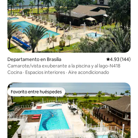
Departamento en Brasilia
Calificación pr
4.93 (144)
Camarote/vista exuberante a la piscina y al lago-N418
Cocina
·
Espacios interiores
·
Aire acondicionado
Favorito entre huéspedes
Favorito entre huéspedes