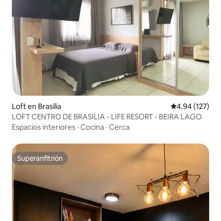
Loft en Brasilia
Calificación p
4.94 (127)
LOFT CENTRO DE BRASILIA - LIFE RESORT - BEIRA LAGO
Espacios interiores
·
Cocina
·
Cerca
Superanfitrión
Superanfitrión