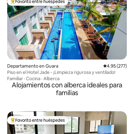
Favorito entre huéspedes
De los mejores en Favorito entre huéspedes
Departamento en Guara
Calificación pr
4.95 (277)
Piso en el Hotel Jade - ¡Limpieza rigurosa y ventilado!
Familiar
·
Cocina
·
Alberca
Alojamientos con alberca ideales para
familias
Favorito entre huéspedes
De los mejores en Favorito entre huéspedes