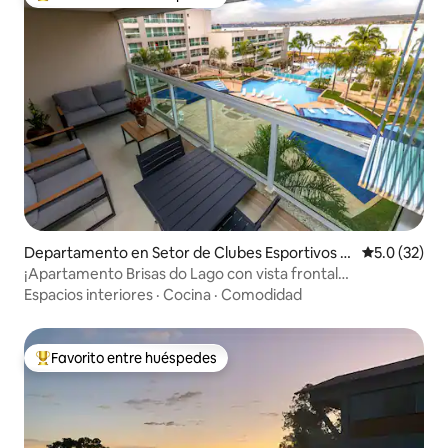
De los mejores en Favorito entre huéspedes
Departamento en Setor de Clubes Esportivos S
Calificación
5.0 (32)
ul
¡Apartamento Brisas do Lago con vista frontal
panorámica!
Espacios interiores
·
Cocina
·
Comodidad
Favorito entre huéspedes
De los mejores en Favorito entre huéspedes