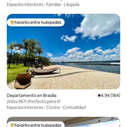
Espacios interiores
·
Familiar
·
Llegada
Favorito entre huéspedes
De los mejores en Favorito entre huéspedes
Departamento en Brasilia
Calificación pr
4.94 (164)
¡Vista 467! ¡Perfecto para ti!
Espacios interiores
·
Cocina
·
Comodidad
Favorito entre huéspedes