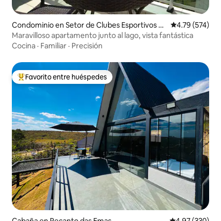
Condominio en Setor de Clubes Esportivos Su
Calificación p
4.79 (574)
l
Maravilloso apartamento junto al lago, vista fantástica
Cocina
·
Familiar
·
Precisión
Favorito entre huéspedes
De los mejores en Favorito entre huéspedes
Cabaña en Recanto das Emas
Calificación pr
4.97 (330)