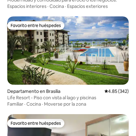
Espacios interiores
·
Cocina
·
Espacios exteriores
Favorito entre huéspedes
Favorito entre huéspedes
Departamento en Brasilia
Calificación pr
4.85 (342)
Life Resort - Piso con vista al lago y piscinas
Familiar
·
Cocina
·
Moverse por la zona
Favorito entre huéspedes
Favorito entre huéspedes