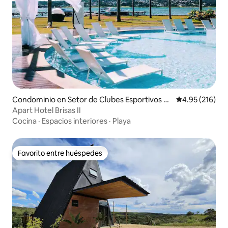
Condominio en Setor de Clubes Esportivos Su
Calificación p
4.95 (216)
l
Apart Hotel Brisas II
Cocina
·
Espacios interiores
·
Playa
Favorito entre huéspedes
Favorito entre huéspedes