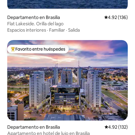
Departamento en Brasilia
Calificación p
4.92 (136)
Flat Lakeside. Orilla del lago
Espacios interiores
·
Familiar
·
Salida
Favorito entre huéspedes
De los mejores en Favorito entre huéspedes
Departamento en Brasilia
Calificación p
4.92 (132)
Apartamento en hotel de lujo en Brasilia