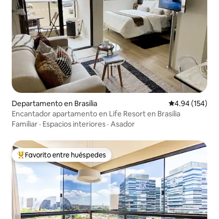
Departamento en Brasilia
Calificación pr
4.94 (154)
Encantador apartamento en Life Resort en Brasilia
Familiar
·
Espacios interiores
·
Asador
Favorito entre huéspedes
De los mejores en Favorito entre huéspedes