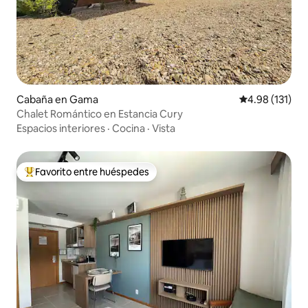
Cabaña en Gama
Calificación p
4.98 (131)
Chalet Romántico en Estancia Cury
Espacios interiores
·
Cocina
·
Vista
Favorito entre huéspedes
De los mejores en Favorito entre huéspedes