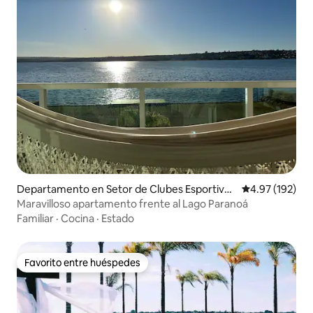
Departamento en Setor de Clubes Esportivos
Calificación p
4.97 (192)
Sul
Maravilloso apartamento frente al Lago Paranoá
Familiar
·
Cocina
·
Estado
Favorito entre huéspedes
Favorito entre huéspedes