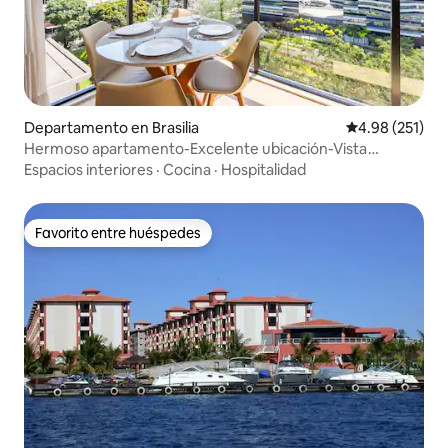
Departamento en Brasilia
Calificación p
4.98 (251)
Hermoso apartamento-Excelente ubicación-Vista
increíble
Espacios interiores
·
Cocina
·
Hospitalidad
Favorito entre huéspedes
Favorito entre huéspedes