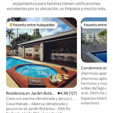
alojamientos para familias tienen calificaciones
excelentes por su ubicación, su limpieza y mucho más.
Favorito entre huéspedes
Favorito entre h
De los mejores en Favorito entre huéspedes
Favorito entre h
Condominio en Bra
¡Hermoso apartam
completo junto al 
¡Hermoso apto en zo
hermoso y modern
orillas del lago co
ocio. Disfrute de 
Residencia en Jardim Botâni
Calificación promedio: 4.98 de 5
4.98 (127)
o, si lo prefiere, d
co
Espacios interiore
Casa con piscina climatizada y jacuzzi | 10
cancha de tenis, g
exteriores
huéspedes
Casa Mahalo - Alberca climatizada y
lago, sauna y mucho más. 
jacuzzi en el Jardín Botánico - Distrito
privilegiada de Bras