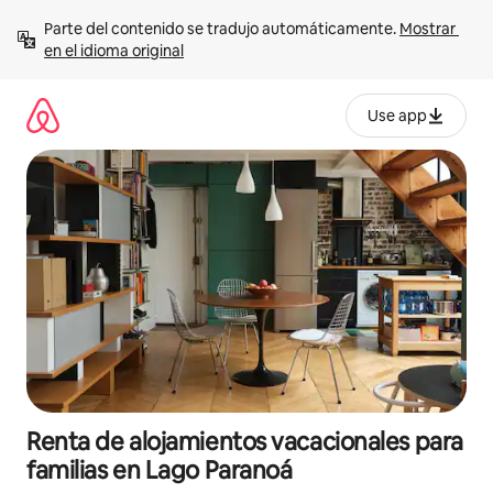
Ir
Parte del contenido se tradujo automáticamente. 
Mostrar 
al
en el idioma original
contenido
Use app
Renta de alojamientos vacacionales para
familias en Lago Paranoá