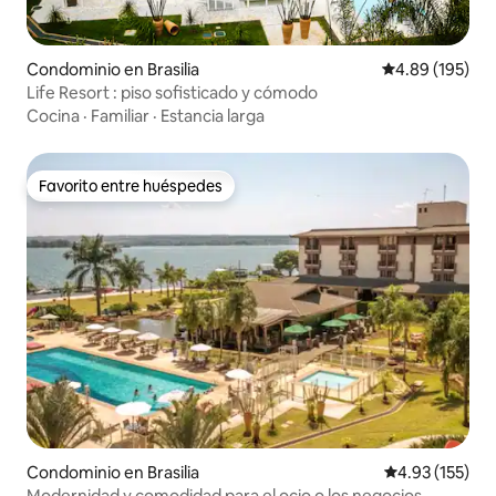
Condominio en Brasilia
Calificación pr
4.89 (195)
Life Resort : piso sofisticado y cómodo
Cocina
·
Familiar
·
Estancia larga
Favorito entre huéspedes
Favorito entre huéspedes
Condominio en Brasilia
Calificación p
4.93 (155)
Modernidad y comodidad para el ocio o los negocios.