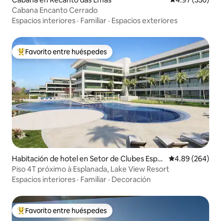
Cabana Encanto Cerrado
Espacios interiores
·
Familiar
·
Espacios exteriores
Favorito entre huéspedes
De los mejores en Favorito entre huéspedes
Habitación de hotel en Setor de Clubes Espor
Calificación pr
4.89 (264)
tivos Sul
Piso 4T próximo à Esplanada, Lake View Resort
Espacios interiores
·
Familiar
·
Decoración
Favorito entre huéspedes
De los mejores en Favorito entre huéspedes