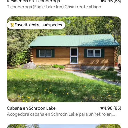
Residencia en Ticonderoga
Calificación p
4.96 (55)
Ticonderoga (Eagle Lake Inn) Casa frente al lago
Favorito entre huéspedes
De los mejores en Favorito entre huéspedes
Cabaña en Schroon Lake
Calificación p
4.98 (85)
Acogedora cabaña en Schroon Lake para un retiro en
Adirondack