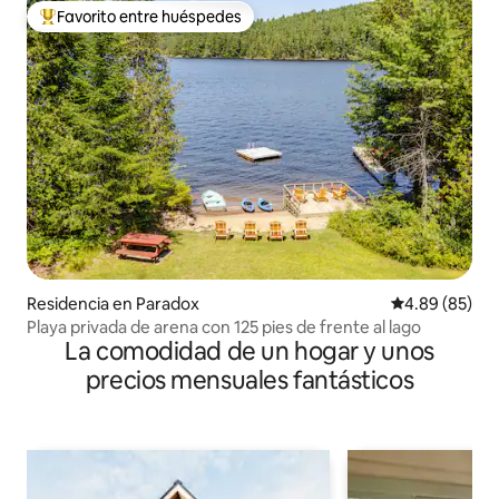
Favorito entre huéspedes
De los mejores en Favorito entre huéspedes
Residencia en Paradox
Calificación p
4.89 (85)
Playa privada de arena con 125 pies de frente al lago
La comodidad de un hogar y unos
precios mensuales fantásticos