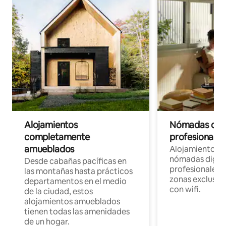
Alojamientos
Nómadas digit
completamente
profesionales 
amueblados
Alojamientos 
nómadas digita
Desde cabañas pacíficas en
profesionales d
las montañas hasta prácticos
zonas exclusiva
departamentos en el medio
con wifi.
de la ciudad, estos
alojamientos amueblados
tienen todas las amenidades
de un hogar.