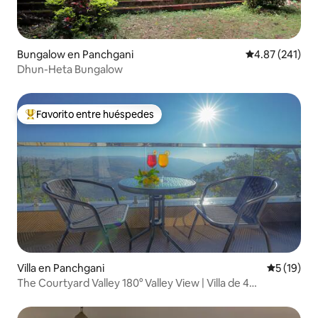
Bungalow en Panchgani
Calificación p
4.87 (241)
Dhun-Heta Bungalow
Favorito entre huéspedes
De los mejores en Favorito entre huéspedes
Villa en Panchgani
Calificaci
5 (19)
The Courtyard Valley 180° Valley View | Villa de 4
dormitorios y cocina