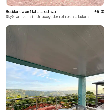
Residencia en Mahabaleshwar
Calificac
5 (3)
SkyGram Lehari – Un acogedor retiro en la ladera