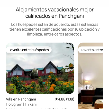
Alojamientos vacacionales mejor
calificados en Panchgani
Los huéspedes están de acuerdo: estas estancias
tienen excelentes calificaciones por su ubicación y
limpieza, entre otros aspectos.
Favorito entre huéspedes
Favorito entre h
Favorito entre huéspedes
Favorito entre h
Villa en Panchgani
Calificación promedio: 4.88 de 5
4.88 (138)
Holygram | Hirkani