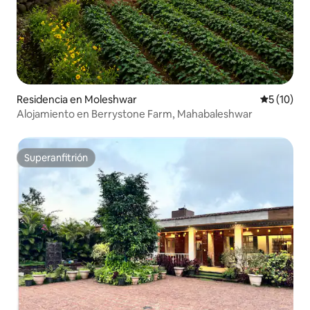
Residencia en Moleshwar
Calificaci
5 (10)
Alojamiento en Berrystone Farm, Mahabaleshwar
Superanfitrión
Superanfitrión