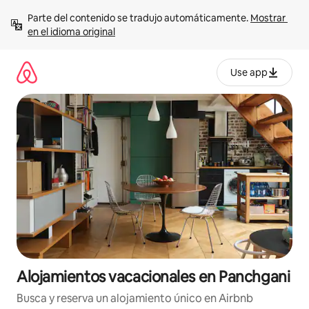
Ir
Parte del contenido se tradujo automáticamente. 
Mostrar 
al
en el idioma original
contenido
Use app
Alojamientos vacacionales en Panchgani
Busca y reserva un alojamiento único en Airbnb