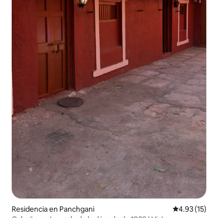
Residencia en Panchgani
Calificación 
4.93 (15)