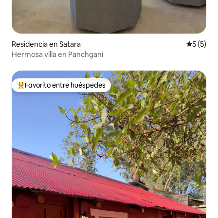
Residencia en Satara
Calificac
5 (5)
Hermosa villa en Panchgani
Favorito entre huéspedes
De los mejores en Favorito entre huéspedes