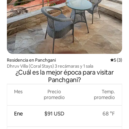
Residencia en Panchgani
Calificac
5 (3)
Dhruv Villa (Coral Stays) 3 recámaras y 1 sala
¿Cuál es la mejor época para visitar
Panchgani?
Mes
Precio
Temp.
promedio
promedio
Ene
$91 USD
68 °F