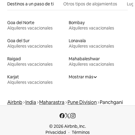
Destinos a un paso de ti
Otros tipos de alojamientos
Lug
Goa del Norte
Bombay
Alquileres vacacionales
Alquileres vacacionales
Goa del Sur
Lonavala
Alquileres vacacionales
Alquileres vacacionales
Raigad
Mahabaleshwar
Alquileres vacacionales
Alquileres vacacionales
Karjat
Mostrar más
Alquileres vacacionales
Airbnb
India
Maharastra
Pune Division
Panchgani
© 2026 Airbnb, Inc.
Privacidad
Términos